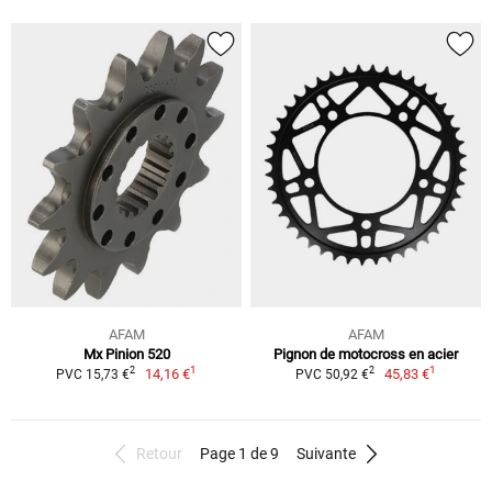
AFAM
AFAM
Mx Pinion 520
Pignon de motocross en acier
1
1
2
2
14,16 €
45,83 €
PVC 15,73 €
PVC 50,92 €
Retour
Page 1 de 9
Suivante