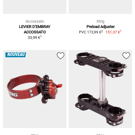
Accossato
Xtrig
LEVIER D'EMBRAY
Preload Adjuster
1
2
ACCOSSATO
151,37 €
PVC 173,99 €
1
33,99 €
NOUVEAU