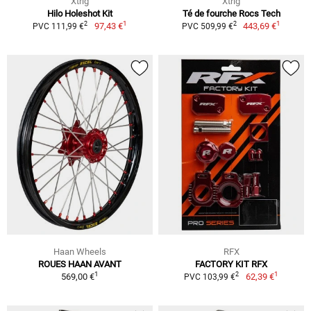
Xtrig
Xtrig
Hilo Holeshot Kit
Té de fourche Rocs Tech
1
1
2
2
97,43 €
443,69 €
PVC 111,99 €
PVC 509,99 €
Haan Wheels
RFX
ROUES HAAN AVANT
FACTORY KIT RFX
1
1
2
569,00 €
62,39 €
PVC 103,99 €