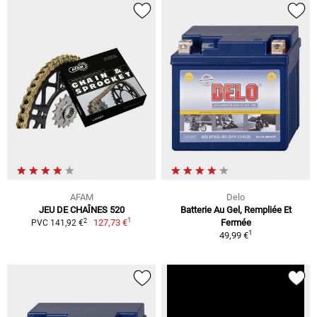
AFAM
Delo
JEU DE CHAÎNES 520
Batterie Au Gel, Rempliée Et
1
2
127,73 €
Fermée
PVC 141,92 €
1
49,99 €