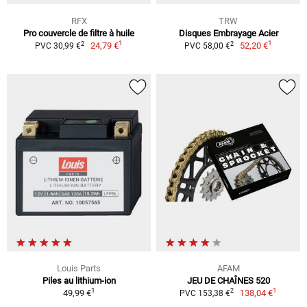
RFX
TRW
Pro couvercle de filtre à huile
Disques Embrayage Acier
1
1
2
2
24,79 €
52,20 €
PVC 30,99 €
PVC 58,00 €
Louis Parts
AFAM
Piles au lithium-ion
JEU DE CHAÎNES 520
1
1
2
49,99 €
138,04 €
PVC 153,38 €