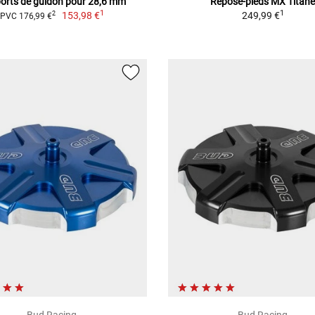
orts de guidon pour 28,6 mm
Repose-pieds MX Titan
1
1
153,98 €
249,99 €
2
PVC 176,99 €