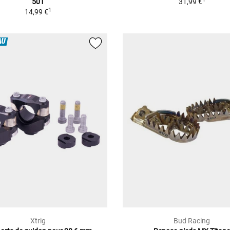
501
31,99 €
1
14,99 €
AU
Xtrig
Bud Racing