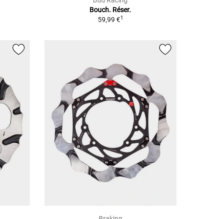
Bud Racing
Bouch. Réser.
1
59,99 €
Braking