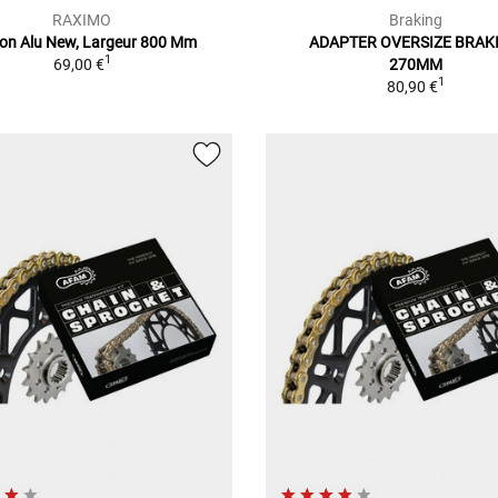
RAXIMO
Braking
on Alu New, Largeur 800 Mm
ADAPTER OVERSIZE BRAK
1
69,00 €
270MM
1
80,90 €