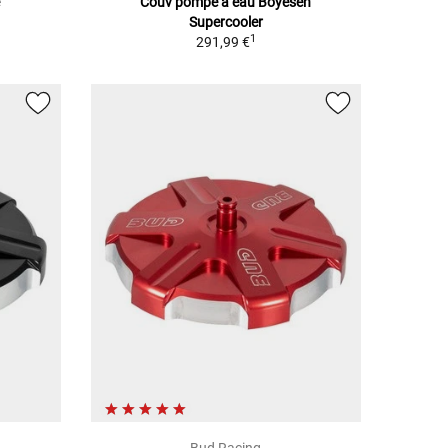
e
Couv pompe à eau Boyesen
Supercooler
1
291,99 €