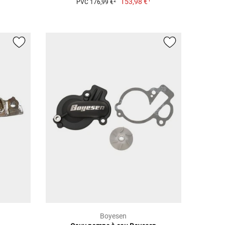
153,98 €
2
PVC 176,99 €
Boyesen