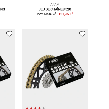
AFAM
ING
JEU DE CHAÎNES 520
1
131,46 €
2
PVC 146,07 €