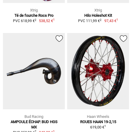
Xtrig
Xtrig
Té de fourche Rocs Pro
Hilo Holeshot Kit
1
1
2
2
538,52 €
97,43 €
PVC 618,99 €
PVC 111,99 €
Bud Racing
Haan Wheels
AMPOULE ÉCHAP. BUD HGS
ROUES HAAN 19-2,15
1
MX
619,00 €
1
2