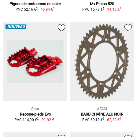
Pignon de motocross en acier
Mx Pinion 520
1
1
2
2
46,94 €
14,16 €
PVC 52,16 €
PVC 15,73 €
NOUVEAU
Scar
AFAM
Repose-pieds Evo
BARB CHAÎNE ALU NOIR
1
1
2
2
91,92 €
62,22 €
PVC 114,90 €
PVC 69,13 €