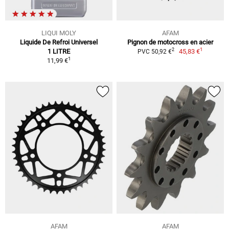
LIQUI MOLY
AFAM
Liquide De Refroi Universel
Pignon de motocross en acier
1
2
1 LITRE
45,83 €
PVC 50,92 €
1
11,99 €
AFAM
AFAM