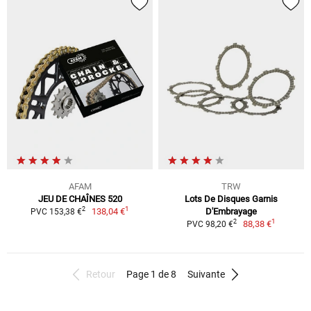
AFAM
TRW
JEU DE CHAÎNES 520
Lots De Disques Garnis
1
2
138,04 €
D'Embrayage
PVC 153,38 €
1
2
88,38 €
PVC 98,20 €
Retour
Page 1 de 8
Suivante