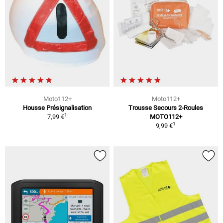
Moto112+
Moto112+
Housse Présignalisation
Trousse Secours 2-Roules
1
7,99 €
MOTO112+
1
9,99 €