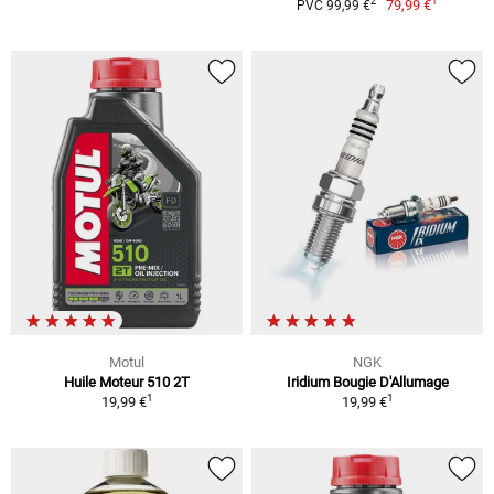
1
2
79,99 €
PVC 99,99 €
Motul
NGK
Huile Moteur 510 2T
Iridium Bougie D'Allumage
1
1
19,99 €
19,99 €