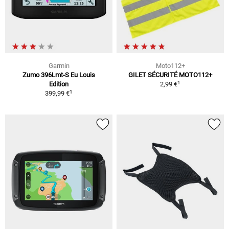
Garmin
Moto112+
Zumo 396Lmt-S Eu Louis
GILET SÉCURITÉ MOTO112+
1
Edition
2,99 €
1
399,99 €