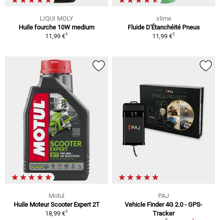
LIQUI MOLY
slime
Huile fourche 10W medium
Fluide D'Étanchéité Pneus
1
1
11,99 €
11,99 €
Motul
PAJ
Huile Moteur Scooter Expert 2T
Vehicle Finder 4G 2.0 - GPS-
1
18,99 €
Tracker