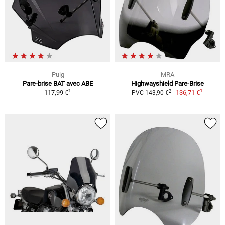
Puig
MRA
Pare-brise BAT avec ABE
Highwayshield Pare-Brise
1
1
2
117,99 €
136,71 €
PVC 143,90 €