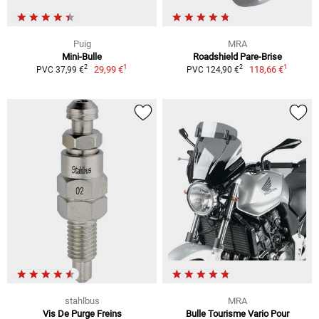
Puig
MRA
Mini-Bulle
Roadshield Pare-Brise
1
1
2
2
29,99 €
118,66 €
PVC 37,99 €
PVC 124,90 €
stahlbus
MRA
Vis De Purge Freins
Bulle Tourisme Vario Pour