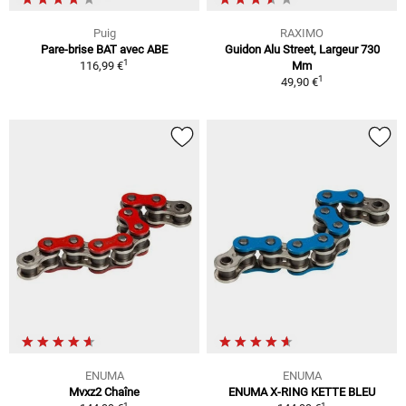
Puig
RAXIMO
Pare-brise BAT avec ABE
Guidon Alu Street, Largeur 730
1
116,99 €
Mm
1
49,90 €
ENUMA
ENUMA
Mvxz2 Chaîne
ENUMA X-RING KETTE BLEU
1
1