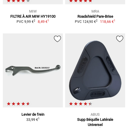
MIW
MRA
FILTRE À AIR MIW HY19100
Roadshield Pare-Brise
1
1
2
2
8,49 €
118,66 €
PVC 9,99 €
PVC 124,90 €
Levier de frein
ABUS
1
33,99 €
Supp Béquille Latérale
Universel