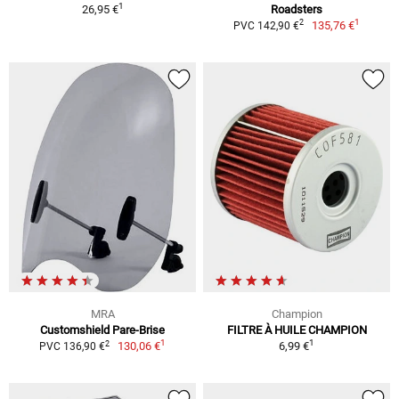
1
26,95 €
Roadsters
1
2
135,76 €
PVC 142,90 €
MRA
Champion
Customshield Pare-Brise
FILTRE À HUILE CHAMPION
1
1
2
130,06 €
6,99 €
PVC 136,90 €