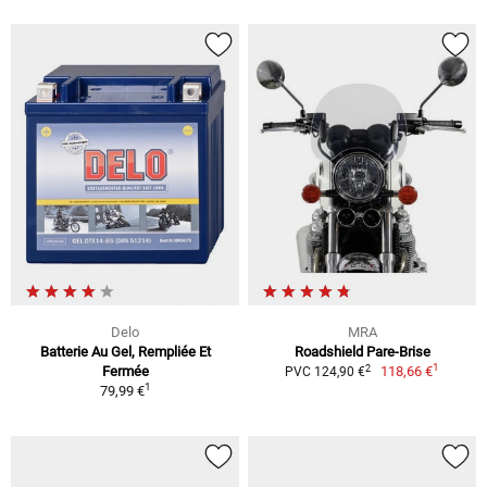
Delo
MRA
Batterie Au Gel, Rempliée Et
Roadshield Pare-Brise
1
2
Fermée
118,66 €
PVC 124,90 €
1
79,99 €