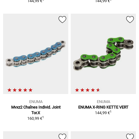
144,99 €
144,99 €
ENUMA
ENUMA
Mvxz2 Chaînes Individ. Joint
ENUMA X-RING KETTE VERT
1
Tor.X
144,99 €
1
160,99 €