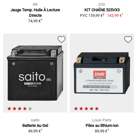
RR
DID
Jauge Temp. Huile À Lecture
KIT CHAÎNE 525VX3
1
2
Directe
143,99 €
PVC 159,99 €
1
74,99 €
saito
Louis Parts
Batterie Au Gel
Piles au lithium-ion
1
1
49,99 €
89,99 €