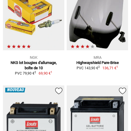
NGK
MRA
NKG lot bougies d'allumage,
Highwayshield Pare-Brise
1
2
boîte de 10
136,71 €
PVC 143,90 €
1
2
69,90 €
PVC 79,90 €
NOUVEAU