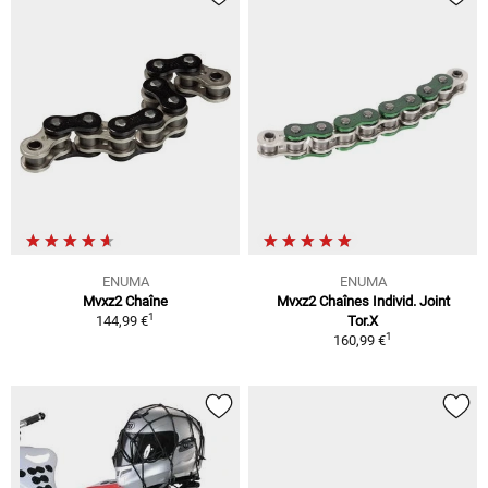
ENUMA
ENUMA
Mvxz2 Chaîne
Mvxz2 Chaînes Individ. Joint
1
144,99 €
Tor.X
1
160,99 €