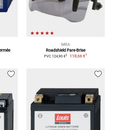
MRA
Fermée
Roadshield Pare-Brise
1
118,66 €
2
PVC 124,90 €