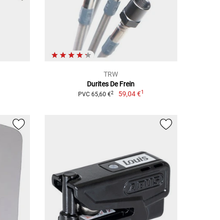
TRW
Durites De Frein
1
59,04 €
2
PVC 65,60 €