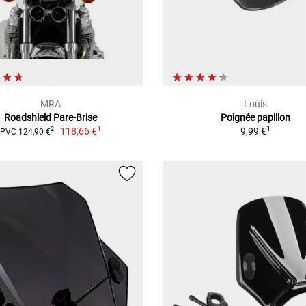
MRA
Louis
Roadshield Pare-Brise
Poignée papillon
1
1
118,66 €
9,99 €
2
PVC 124,90 €