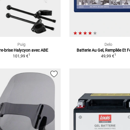
Puig
Delo
re-brise Halycyon avec ABE
Batterie Au Gel, Rempliée Et 
1
1
101,99 €
49,99 €