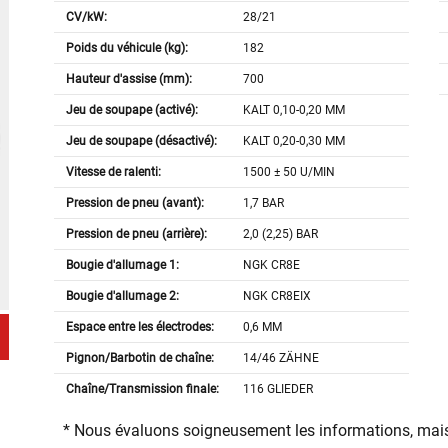
CV/kW:
28/21
Poids du véhicule (kg):
182
Hauteur d'assise (mm):
700
Jeu de soupape (activé):
KALT 0,10-0,20 MM
Jeu de soupape (désactivé):
KALT 0,20-0,30 MM
Vitesse de ralenti:
1500 ± 50 U/MIN
Pression de pneu (avant):
1,7 BAR
Pression de pneu (arrière):
2,0 (2,25) BAR
Bougie d'allumage 1:
NGK CR8E
Bougie d'allumage 2:
NGK CR8EIX
Espace entre les électrodes:
0,6 MM
Pignon/Barbotin de chaîne:
14/46 ZÄHNE
Chaîne/Transmission finale:
116 GLIEDER
* Nous évaluons soigneusement les informations, mais