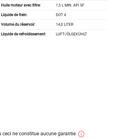
Huile moteur avec filtre:
1,5 L MIN. API SF
Liquide de frein:
DOT 4
Volume du réservoir:
14,0 LITER
Liquide de refroidissement:
LUFT-/ÖLGEKÜHLT
 ceci ne constitue aucune garantie