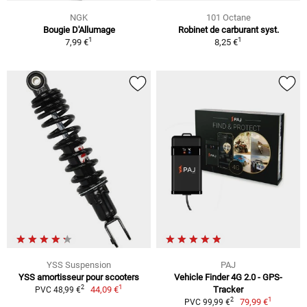
NGK
101 Octane
Bougie D'Allumage
Robinet de carburant syst.
1
1
7,99 €
8,25 €
YSS Suspension
PAJ
YSS amortisseur pour scooters
Vehicle Finder 4G 2.0 - GPS-
1
2
44,09 €
Tracker
PVC 48,99 €
1
2
79,99 €
PVC 99,99 €