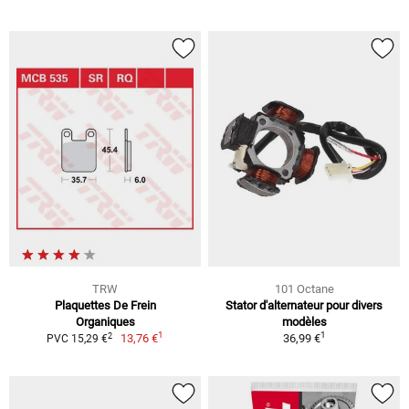
TRW
101 Octane
Plaquettes De Frein
Stator d'alternateur pour divers
Organiques
modèles
1
1
2
13,76 €
36,99 €
PVC 15,29 €