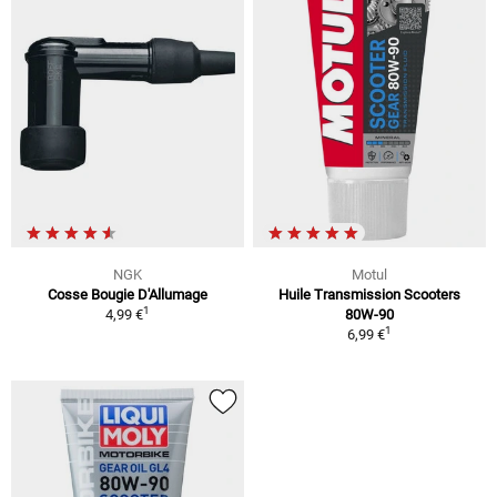
NGK
Motul
Cosse Bougie D'Allumage
Huile Transmission Scooters
1
4,99 €
80W-90
1
6,99 €