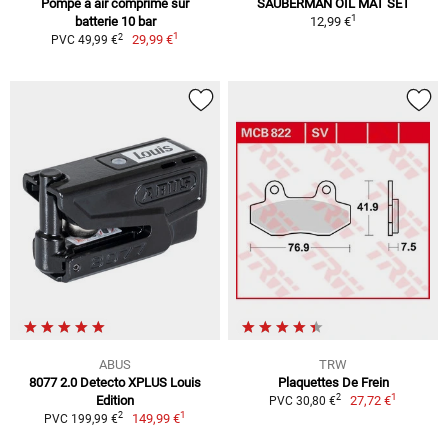
Pompe à air comprimé sur
SAUBERMAN OIL MAT SET
1
batterie 10 bar
12,99 €
1
2
29,99 €
PVC 49,99 €
ABUS
TRW
8077 2.0 Detecto XPLUS Louis
Plaquettes De Frein
1
2
Edition
27,72 €
PVC 30,80 €
1
2
149,99 €
PVC 199,99 €