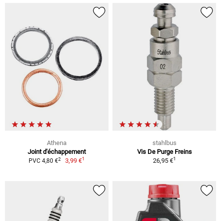
Athena
stahlbus
Joint d'échappement
Vis De Purge Freins
1
1
2
3,99 €
26,95 €
PVC 4,80 €