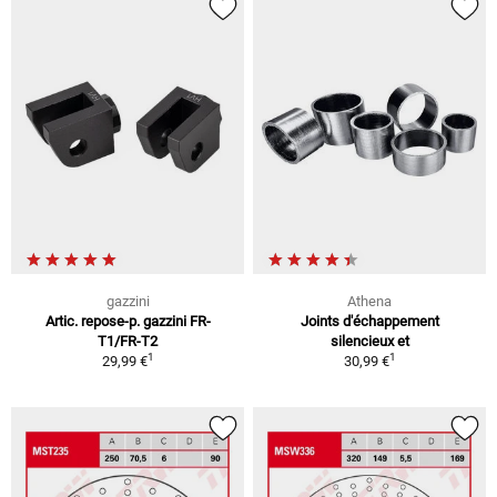
gazzini
Athena
Artic. repose-p. gazzini FR-
Joints d'échappement
T1/FR-T2
silencieux et
1
1
29,99 €
30,99 €