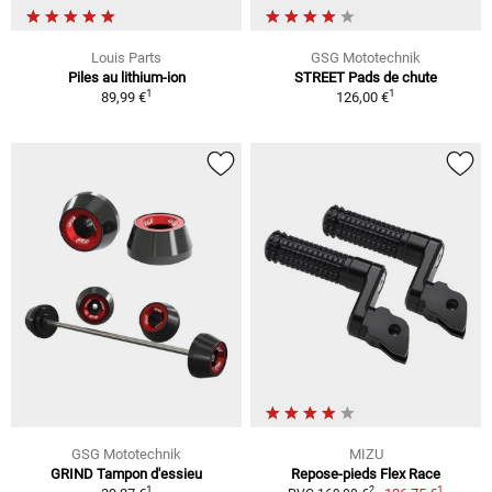
Louis Parts
GSG Mototechnik
Piles au lithium-ion
STREET Pads de chute
1
1
89,99 €
126,00 €
GSG Mototechnik
MIZU
GRIND Tampon d'essieu
Repose-pieds Flex Race
1
1
2