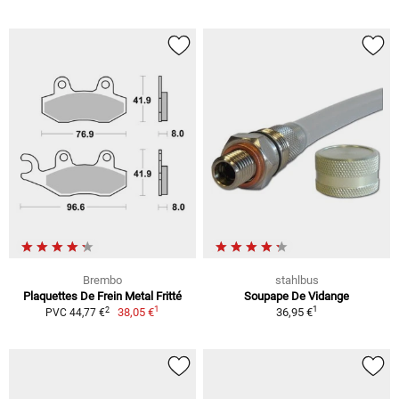
Brembo
stahlbus
Plaquettes De Frein Metal Fritté
Soupape De Vidange
1
1
2
38,05 €
36,95 €
PVC 44,77 €