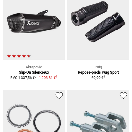
Akrapovic
Puig
Slip-On Silencieux
Repose-pieds Puig Sport
1
1
2
1 203,81 €
69,99 €
PVC 1 337,56 €