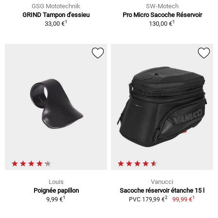
GSG Mototechnik
SW-Motech
GRIND Tampon d'essieu
Pro Micro Sacoche Réservoir
1
1
33,00 €
130,00 €
Louis
Vanucci
Poignée papillon
Sacoche réservoir étanche 15 l
1
1
2
9,99 €
99,99 €
PVC 179,99 €