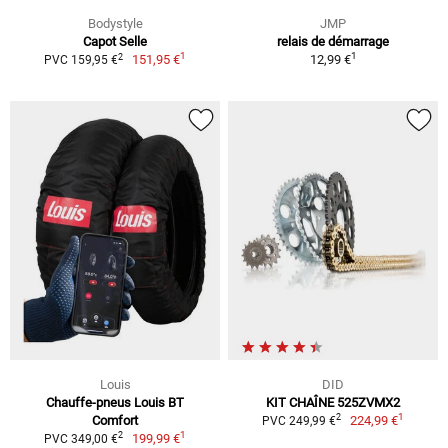
Bodystyle
JMP
Capot Selle
relais de démarrage
1
1
2
151,95 €
12,99 €
PVC 159,95 €
Louis
DID
Chauffe-pneus Louis BT
KIT CHAÎNE 525ZVMX2
1
2
Comfort
224,99 €
PVC 249,99 €
1
2
199,99 €
PVC 349,00 €