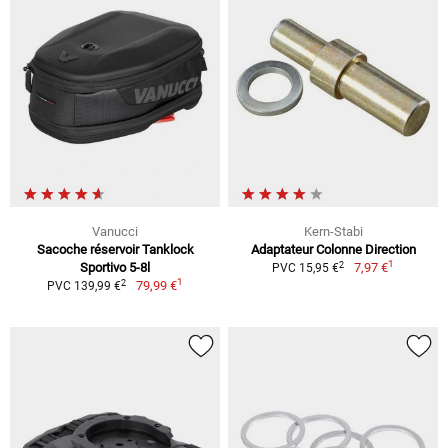
Vanucci
Kern-Stabi
Sacoche réservoir Tanklock
Adaptateur Colonne Direction
1
2
Sportivo 5-8l
7,97 €
PVC 15,95 €
1
2
79,99 €
PVC 139,99 €