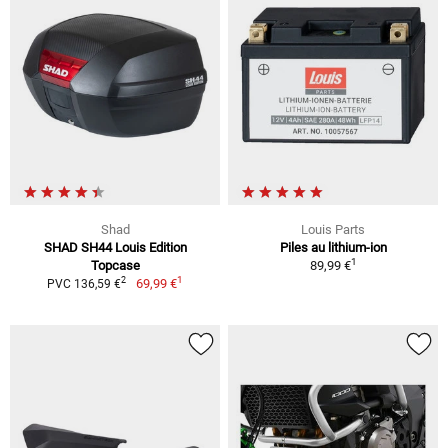
Shad
Louis Parts
SHAD SH44 Louis Edition
Piles au lithium-ion
1
Topcase
89,99 €
1
2
69,99 €
PVC 136,59 €