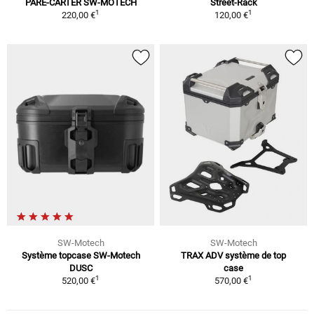
PARE-CARTER SW-MOTECH
Street-Rack
1
1
220,00 €
120,00 €
SW-Motech
SW-Motech
Système topcase SW-Motech
TRAX ADV système de top
DUSC
case
1
1
520,00 €
570,00 €