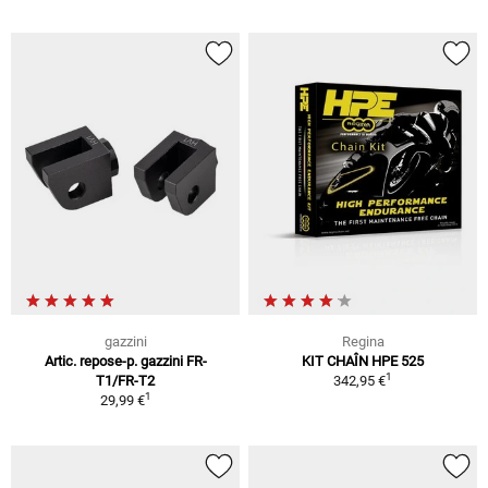
gazzini
Regina
Artic. repose-p. gazzini FR-
KIT CHAÎN HPE 525
1
T1/FR-T2
342,95 €
1
29,99 €