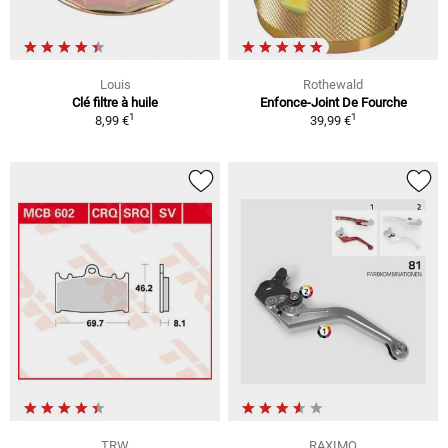
Louis
Rothewald
Clé filtre à huile
Enfonce-Joint De Fourche
1
1
8,99 €
39,99 €
TRW
RAXIMO