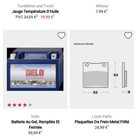
Tumbleton and Twist
Athena
1
Jauge Température D'Huile
7,99 €
1
2
19,99 €
PVC 34,99 €
Delo
Louis Parts
Batterie Au Gel, Rempliée Et
Plaquettes De Frein Metal Fritté
1
Fermée
24,99 €
1
59,99 €