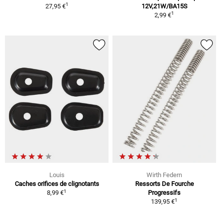
1
27,95 €
12V,21W/BA15S
1
2,99 €
Louis
Wirth Federn
Caches orifices de clignotants
Ressorts De Fourche
1
8,99 €
Progressifs
1
139,95 €