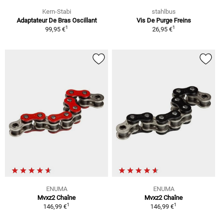
Kern-Stabi
stahlbus
Adaptateur De Bras Oscillant
Vis De Purge Freins
1
1
99,95 €
26,95 €
ENUMA
ENUMA
Mvxz2 Chaîne
Mvxz2 Chaîne
1
1
146,99 €
146,99 €