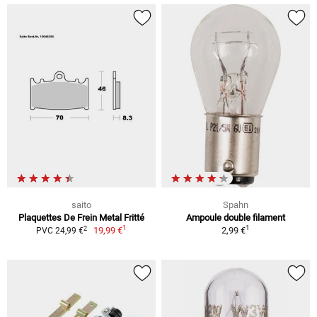
saito
Spahn
Plaquettes De Frein Metal Fritté
Ampoule double filament
1
1
2
19,99 €
2,99 €
PVC 24,99 €