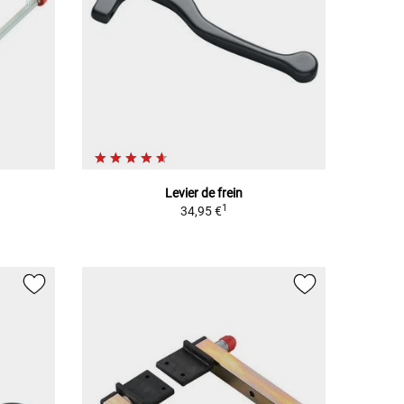
Levier de frein
1
34,95 €