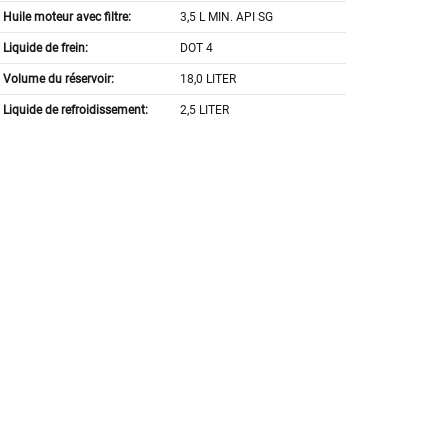
Huile moteur avec filtre:
3,5 L MIN. API SG
Liquide de frein:
DOT 4
Volume du réservoir:
18,0 LITER
Liquide de refroidissement:
2,5 LITER