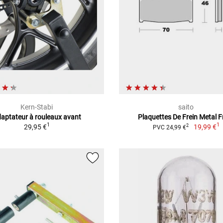
Kern-Stabi
saito
aptateur à rouleaux avant
Plaquettes De Frein Metal Fr
1
1
29,95 €
19,99 €
2
PVC 24,99 €