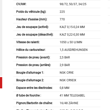
CV/kW:
98/72, 50/37, 34/25
Poids du véhicule (kg):
225
Hauteur d'assise (mm):
770
Jeu de soupape (activé):
KALT 0,15-0,24 MM
Jeu de soupape (désactivé):
KALT 0,22-0,30 MM
Vitesse de ralenti:
1050 ± 50 U/MIN
Hélice du carburateur:
1,5 AUSDREHUNGEN
Pression de pneu (avant):
2,5 BAR
Pression de pneu (arrière):
2,9 BAR
Bougie d'allumage 1:
NGK CR9E
Bougie d'allumage 2:
NGK CR9EIX
Espace entre les électrodes:
0,8 MM
Ø tube de fourche :
41 MM TELEGABEL
Pignon/Barbotin de chaîne:
16/48 ZÄHNE