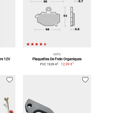
saito
rre 12V
Plaquettes De Frein Organiques
1
12,99 €
2
PVC 19,99 €