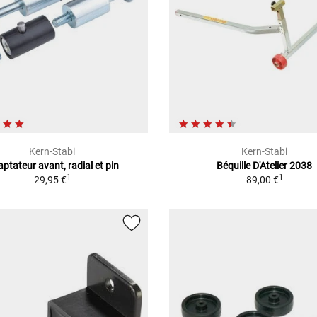
Kern-Stabi
Kern-Stabi
ptateur avant, radial et pin
Béquille D'Atelier 2038
1
1
29,95 €
89,00 €