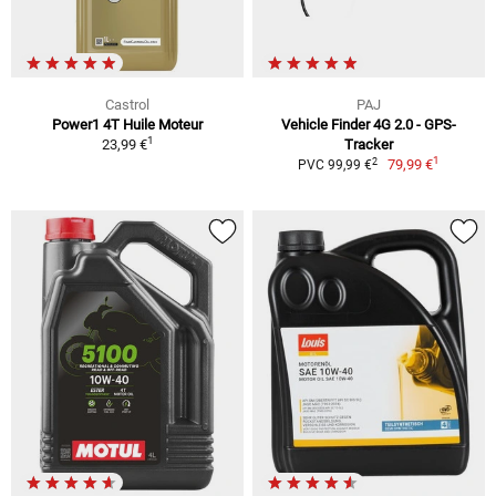
Castrol
PAJ
Power1 4T Huile Moteur
Vehicle Finder 4G 2.0 - GPS-
1
23,99 €
Tracker
1
2
79,99 €
PVC 99,99 €