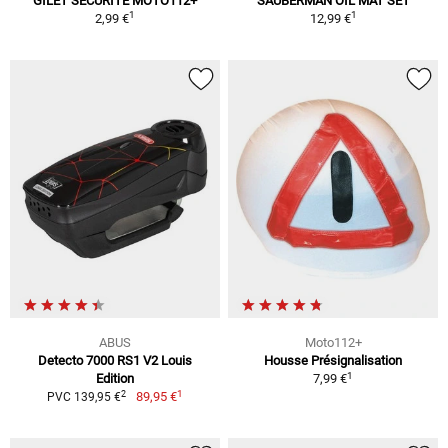
GILET SÉCURITÉ MOTO112+
SAUBERMAN OIL MAT SET
1
1
2,99 €
12,99 €
ABUS
Moto112+
Detecto 7000 RS1 V2 Louis
Housse Présignalisation
1
Edition
7,99 €
1
2
89,95 €
PVC 139,95 €