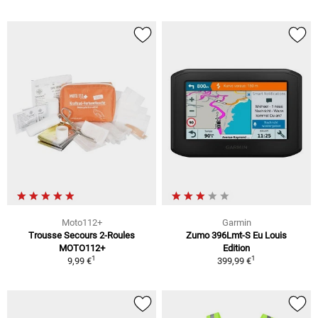
Moto112+
Garmin
Trousse Secours 2-Roules
Zumo 396Lmt-S Eu Louis
MOTO112+
Edition
1
1
9,99 €
399,99 €