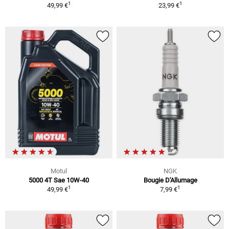
1
1
49,99 €
23,99 €
Motul
NGK
5000 4T Sae 10W-40
Bougie D'Allumage
1
1
49,99 €
7,99 €