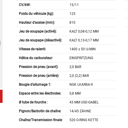
CV/kW:
15/11
Poids du véhicule (kg):
125
Hauteur d'assise (mm):
810
Jeu de soupape (activé):
KALT 0,08-0,12 MM
Jeu de soupape (désactivé):
KALT 0,13-0,17 MM
Vitesse de ralenti:
1400 ± 50 U/MIN
Hélice du carburateur:
EINSPRITZUNG
Pression de pneu (avant):
2,0 BAR
Pression de pneu (arrière):
2,0 (2,2) BAR
Bougie d'allumage 1:
NGK LKAR8A-9
Espace entre les électrodes:
0,8 MM
Ø tube de fourche :
43 MM USD-GABEL
Pignon/Barbotin de chaîne:
14/45 ZÄHNE
Chaîne/Transmission finale:
520 O-RING KETTE