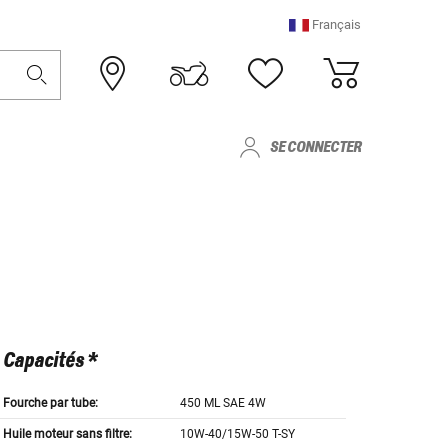
Français
SE CONNECTER
Capacités *
Fourche par tube:
450 ML SAE 4W
Huile moteur sans filtre:
10W-40/15W-50 T-SY