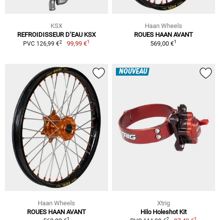
KSX
Haan Wheels
REFROIDISSEUR D’EAU KSX
ROUES HAAN AVANT
1
1
2
99,99 €
569,00 €
PVC 126,99 €
NOUVEAU
Haan Wheels
Xtrig
ROUES HAAN AVANT
Hilo Holeshot Kit
1
1
2