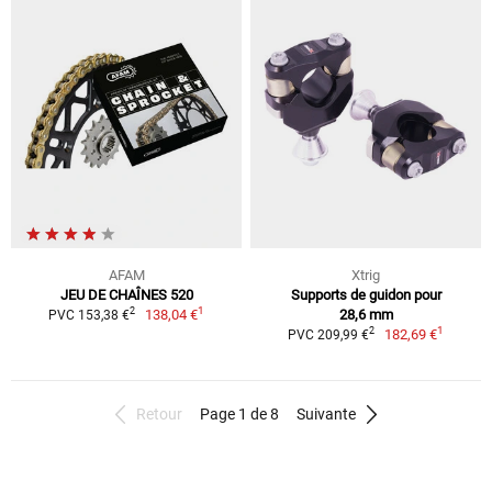
AFAM
Xtrig
JEU DE CHAÎNES 520
Supports de guidon pour
1
2
138,04 €
28,6 mm
PVC 153,38 €
1
2
182,69 €
PVC 209,99 €
Retour
Page 1 de 8
Suivante