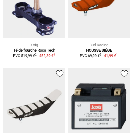
Xtrig
Bud Racing
Té de fourche Rocs Tech
HOUSSE SIÈGE
1
1
2
2
452,39 €
41,99 €
PVC 519,99 €
PVC 69,99 €