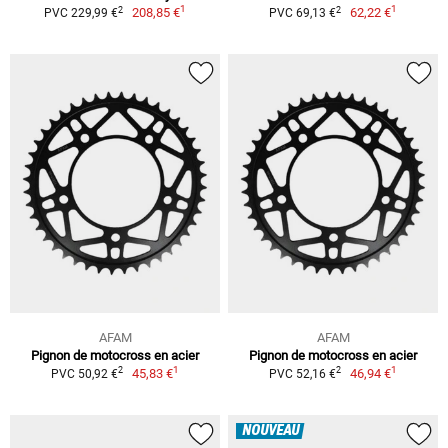
1
1
2
2
208,85 €
62,22 €
PVC 229,99 €
PVC 69,13 €
AFAM
AFAM
Pignon de motocross en acier
Pignon de motocross en acier
1
1
2
2
45,83 €
46,94 €
PVC 50,92 €
PVC 52,16 €
NOUVEAU