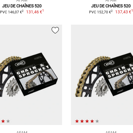
JEU DE CHAÎNES 520
JEU DE CHAÎNES 520
1
131,46 €
137,43 €
2
2
PVC 146,07 €
PVC 152,70 €
AFAM
AFAM