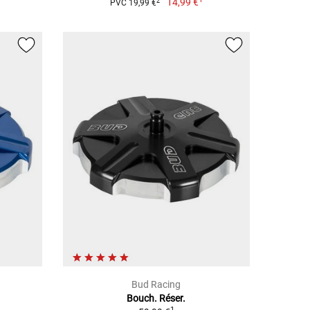
14,99 €
2
PVC 19,99 €
Bud Racing
Bouch. Réser.
1