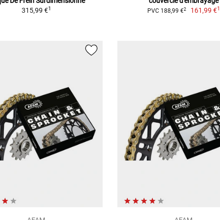
que De Frein Surdimensionné
couvercle d'embrayage
1
315,99 €
161,99 €
2
PVC 188,99 €
AFAM
AFAM