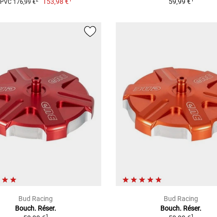
153,98 €
59,99 €
2
PVC 176,99 €
Bud Racing
Bud Racing
Bouch. Réser.
Bouch. Réser.
1
1