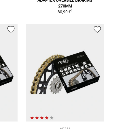
ADAPTER OVERSIZE BRAKING
1
270MM
1
80,90 €
AFAM