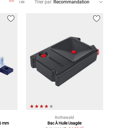
Trier par
:
Rothewald
,6 mm
Bac À Huile Usagée
1
1