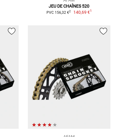
JEU DE CHAÎNES 520
1
1
140,69 €
2
PVC 156,32 €
AFAM