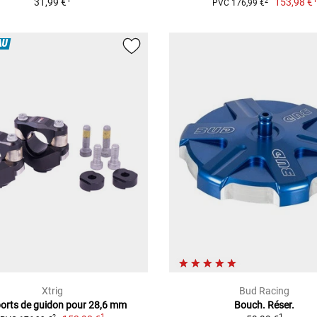
31,99 €
153,98 €
2
PVC 176,99 €
AU
Xtrig
Bud Racing
orts de guidon pour 28,6 mm
Bouch. Réser.
1
1