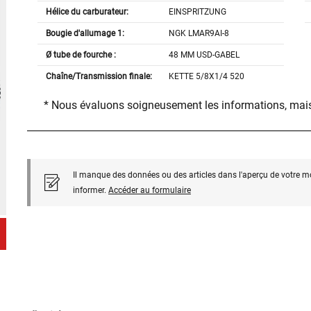
Hélice du carburateur:
EINSPRITZUNG
Bougie d'allumage 1:
NGK LMAR9AI-8
Ø tube de fourche :
48 MM USD-GABEL
Chaîne/Transmission finale:
KETTE 5/8X1/4 520
* Nous évaluons soigneusement les informations, mais
Il manque des données ou des articles dans l'aperçu de votre m
informer.
Accéder au formulaire