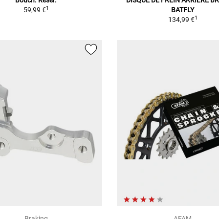
Bouch. Réser.
DISQUE DE FREIN ARRIÈRE B
1
59,99 €
BATFLY
1
134,99 €
Braking
AFAM