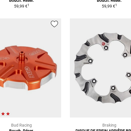
Bouch. Réser.
Bouch. Réser.
1
1
59,99 €
59,99 €
Bud Racing
Braking