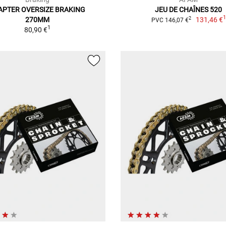
APTER OVERSIZE BRAKING
JEU DE CHAÎNES 520
270MM
131,46 €
2
PVC 146,07 €
1
80,90 €