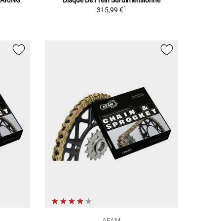
RAKING
Disque De Frein Surdimensionné
1
315,99 €
AFAM