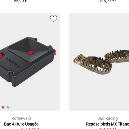
55,99 €
196,77 €
Rothewald
Bud Racing
Bac À Huile Usagée
Repose-pieds MX Titan
1
1