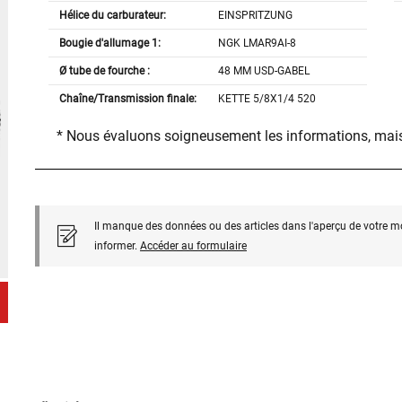
Hélice du carburateur:
EINSPRITZUNG
Bougie d'allumage 1:
NGK LMAR9AI-8
Ø tube de fourche :
48 MM USD-GABEL
Chaîne/Transmission finale:
KETTE 5/8X1/4 520
* Nous évaluons soigneusement les informations, mais
Il manque des données ou des articles dans l'aperçu de votre m
informer.
Accéder au formulaire