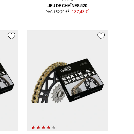
JEU DE CHAÎNES 520
1
1
137,43 €
2
PVC 152,70 €