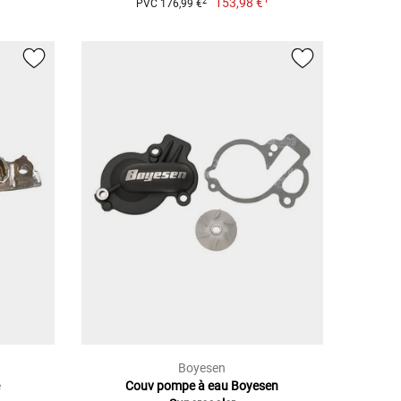
153,98 €
2
PVC 176,99 €
Boyesen
e
Couv pompe à eau Boyesen