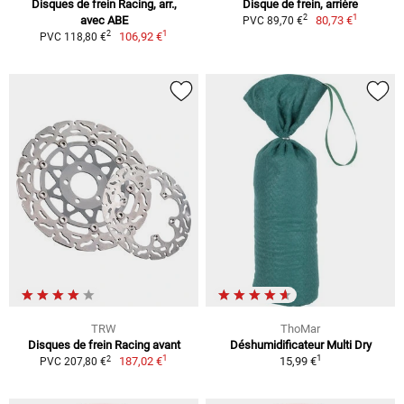
Disques de frein Racing, arr.,
Disque de frein, arrière
1
2
avec ABE
80,73 €
PVC 89,70 €
1
2
106,92 €
PVC 118,80 €
TRW
ThoMar
Disques de frein Racing avant
Déshumidificateur Multi Dry
1
1
2
187,02 €
15,99 €
PVC 207,80 €