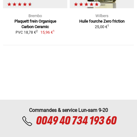
Brembo
Wilbers
Plaquett frein Organique
Huile fourche Zero friction
1
Carbon Ceramic
25,00 €
1
2
15,96 €
PVC 18,78 €
Commandes & service Lun-sam 9-20
0049 40 734 193 60