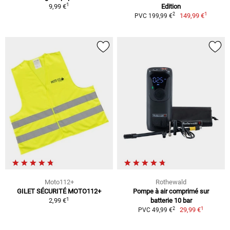
1
9,99 €
Edition
1
2
149,99 €
PVC 199,99 €
Moto112+
Rothewald
GILET SÉCURITÉ MOTO112+
Pompe à air comprimé sur
1
2,99 €
batterie 10 bar
1
2
29,99 €
PVC 49,99 €