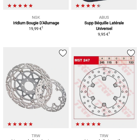
NGK
ABUS
Iridium Bougie D'Allumage
Supp Béquille Latérale
1
19,99 €
Universel
1
9,95 €
TRW
TRW