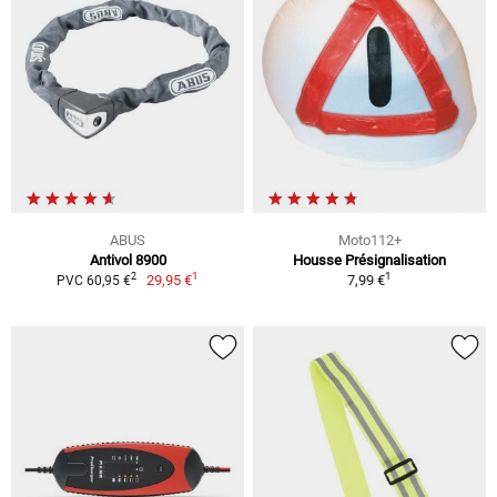
ABUS
Moto112+
Antivol 8900
Housse Présignalisation
1
1
2
29,95 €
7,99 €
PVC 60,95 €