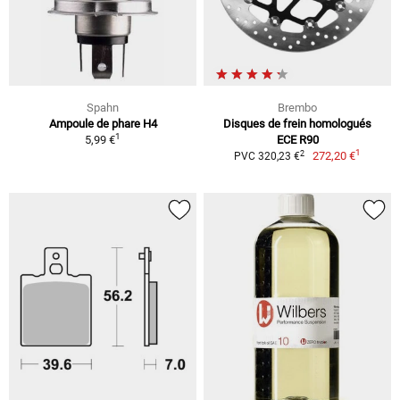
Spahn
Brembo
Ampoule de phare H4
Disques de frein homologués
1
5,99 €
ECE R90
1
2
272,20 €
PVC 320,23 €