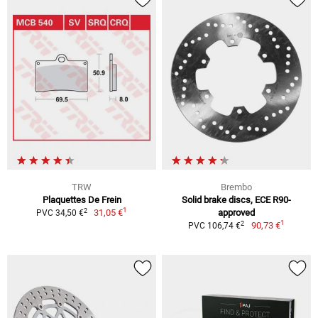
TRW
Brembo
Plaquettes De Frein
Solid brake discs, ECE R90-
1
2
31,05 €
approved
PVC 34,50 €
1
2
90,73 €
PVC 106,74 €