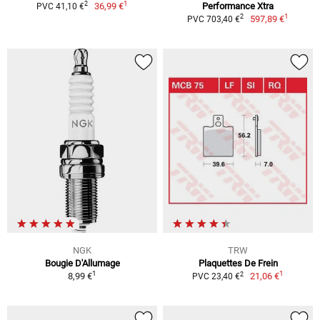
1
2
36,99 €
Performance Xtra
PVC 41,10 €
1
2
597,89 €
PVC 703,40 €
NGK
TRW
Bougie D'Allumage
Plaquettes De Frein
1
1
2
8,99 €
21,06 €
PVC 23,40 €