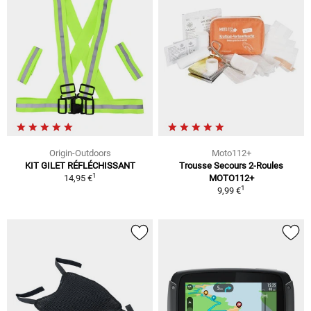
Origin-Outdoors
Moto112+
KIT GILET RÉFLÉCHISSANT
Trousse Secours 2-Roules
1
14,95 €
MOTO112+
1
9,99 €