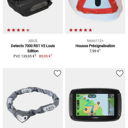
ABUS
Moto112+
Detecto 7000 RS1 V2 Louis
Housse Présignalisation
1
Edition
7,99 €
1
2
89,95 €
PVC 139,95 €