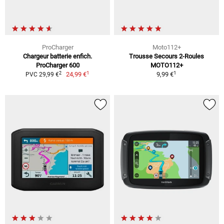
ProCharger
Moto112+
Chargeur batterie enfich.
Trousse Secours 2-Roules
ProCharger 600
MOTO112+
1
1
2
24,99 €
9,99 €
PVC 29,99 €