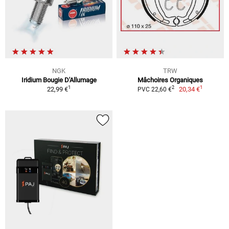
NGK
TRW
Iridium Bougie D'Allumage
Mâchoires Organiques
1
1
2
22,99 €
20,34 €
PVC 22,60 €