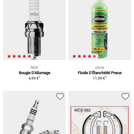
NGK
slime
Bougie D'Allumage
Fluide D'Étanchéité Pneus
1
1
4,99 €
11,99 €