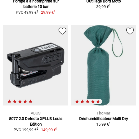
Pompe à air comprimé sur
Outillage Bord Moto
1
batterie 10 bar
39,99 €
1
2
29,99 €
PVC 49,99 €
ABUS
ThoMar
8077 2.0 Detecto XPLUS Louis
Déshumidificateur Multi Dry
1
Edition
15,99 €
1
2
149,99 €
PVC 199,99 €