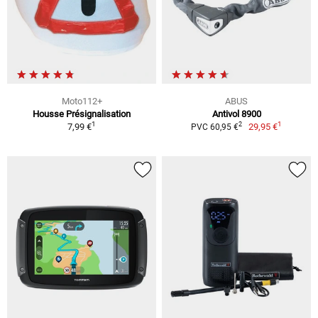
Moto112+
ABUS
Housse Présignalisation
Antivol 8900
1
1
2
7,99 €
29,95 €
PVC 60,95 €