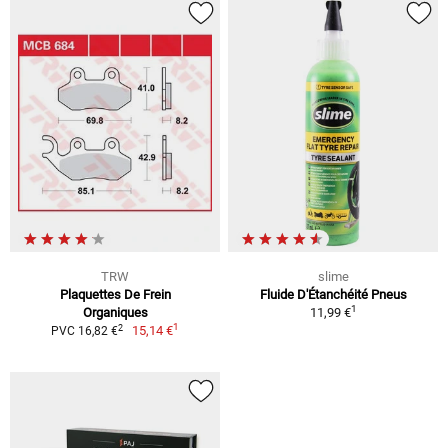
TRW
slime
Plaquettes De Frein
Fluide D'Étanchéité Pneus
1
Organiques
11,99 €
1
2
15,14 €
PVC 16,82 €