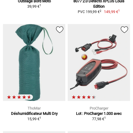
Outillage Bord Moto
8077 2.0 Detecto XPLUS Louis
1
39,99 €
Edition
1
2
149,99 €
PVC 199,99 €
ThoMar
ProCharger
Déshumidificateur Multi Dry
Lot : ProCharger 1.000 avec
1
1
15,99 €
77,98 €