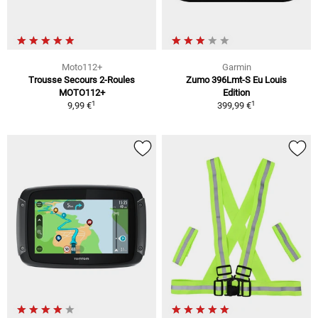
Moto112+
Garmin
Trousse Secours 2-Roules
Zumo 396Lmt-S Eu Louis
MOTO112+
Edition
1
1
9,99 €
399,99 €