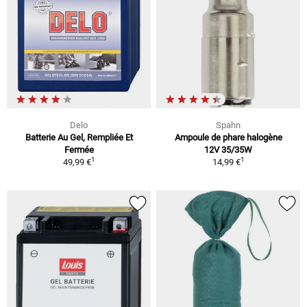
Delo
Spahn
Batterie Au Gel, Rempliée Et
Ampoule de phare halogène
Fermée
12V 35/35W
1
1
49,99 €
14,99 €