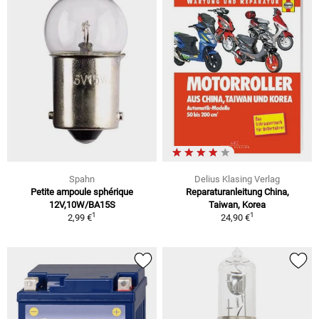
Spahn
Delius Klasing Verlag
Petite ampoule sphérique
Reparaturanleitung China,
12V,10W/BA15S
Taiwan, Korea
1
1
2,99 €
24,90 €