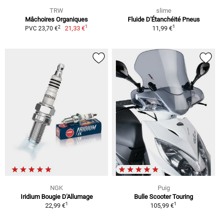
TRW
slime
Mâchoires Organiques
Fluide D'Étanchéité Pneus
1
1
2
21,33 €
11,99 €
PVC 23,70 €
NGK
Puig
Iridium Bougie D'Allumage
Bulle Scooter Touring
1
1
22,99 €
105,99 €