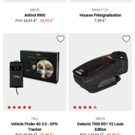
ABUS
Moto112+
Antivol 8900
Housse Présignalisation
1
1
2
29,95 €
7,99 €
PVC 60,95 €
PAJ
ABUS
Vehicle Finder 4G 2.0 - GPS-
Detecto 7000 RS1 V2 Louis
Tracker
Edition
1
1
2
2
79,99 €
89,95 €
PVC 99,99 €
PVC 139,95 €