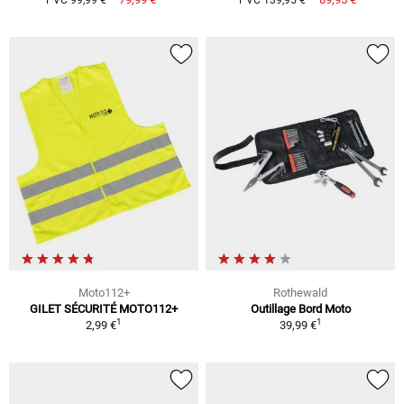
Moto112+
Rothewald
GILET SÉCURITÉ MOTO112+
Outillage Bord Moto
1
1
2,99 €
39,99 €