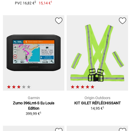
1
2
15,14 €
PVC 16,82 €
Garmin
Origin-Outdoors
Zumo 396Lmt-S Eu Louis
KIT GILET RÉFLÉCHISSANT
1
Edition
14,95 €
1
399,99 €