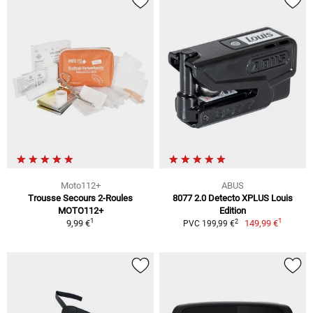
Moto112+
ABUS
Trousse Secours 2-Roules
8077 2.0 Detecto XPLUS Louis
MOTO112+
Edition
1
1
2
9,99 €
149,99 €
PVC 199,99 €