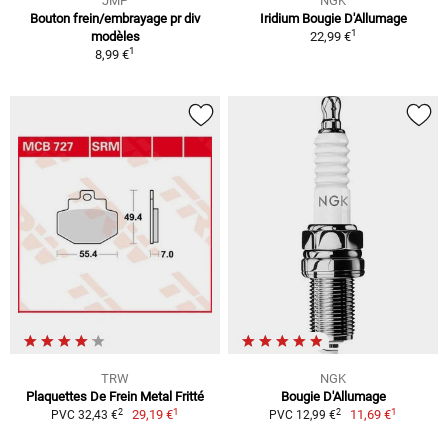
JMP
NGK
Bouton frein/embrayage pr div
Iridium Bougie D'Allumage
1
modèles
22,99 €
1
8,99 €
TRW
NGK
Plaquettes De Frein Metal Fritté
Bougie D'Allumage
1
1
2
2
29,19 €
11,69 €
PVC 32,43 €
PVC 12,99 €