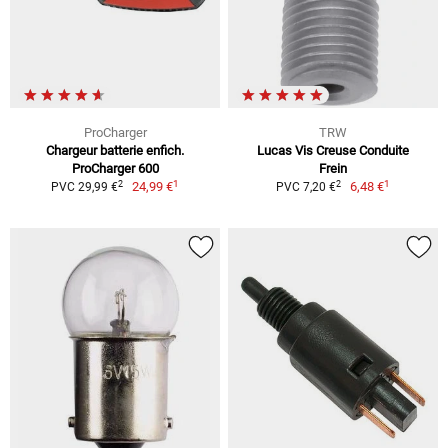
ProCharger
TRW
Chargeur batterie enfich.
Lucas Vis Creuse Conduite
ProCharger 600
Frein
1
1
2
2
24,99 €
6,48 €
PVC 29,99 €
PVC 7,20 €