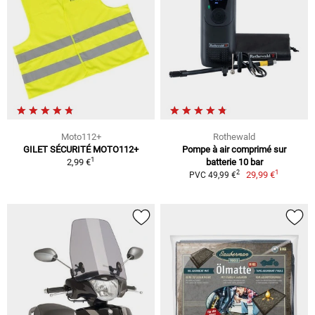
Moto112+
Rothewald
GILET SÉCURITÉ MOTO112+
Pompe à air comprimé sur
1
2,99 €
batterie 10 bar
1
2
29,99 €
PVC 49,99 €