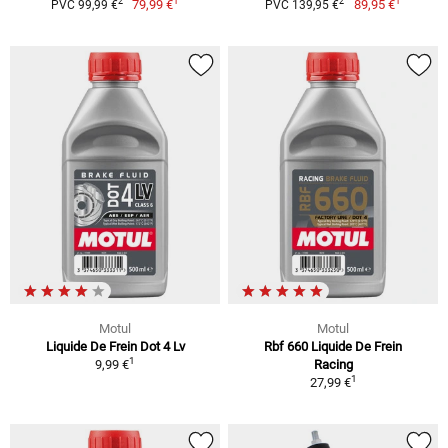
1
1
2
2
79,99 €
89,95 €
PVC 99,99 €
PVC 139,95 €
Motul
Motul
Liquide De Frein Dot 4 Lv
Rbf 660 Liquide De Frein
1
9,99 €
Racing
1
27,99 €