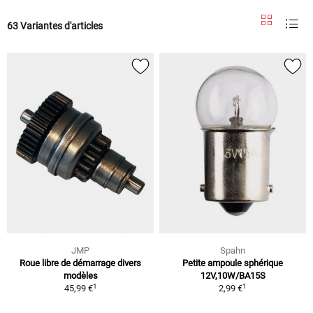
63 Variantes d'articles
JMP
Spahn
Roue libre de démarrage divers
Petite ampoule sphérique
modèles
12V,10W/BA15S
1
1
45,99 €
2,99 €