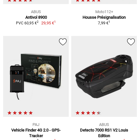
ABUS
Moto112+
Antivol 8900
Housse Présignalisation
1
1
2
29,95 €
7,99 €
PVC 60,95 €
PAJ
ABUS
Vehicle Finder 4G 2.0 - GPS-
Detecto 7000 RS1 V2 Louis
Tracker
Edition