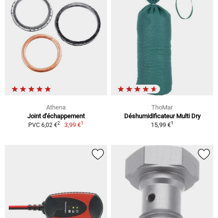
Athena
ThoMar
Joint d'échappement
Déshumidificateur Multi Dry
1
1
2
3,99 €
15,99 €
PVC 6,02 €