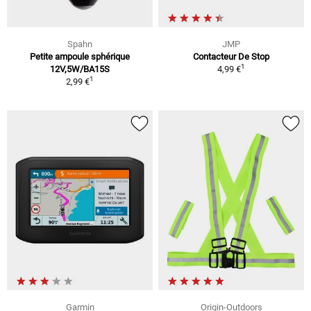
Spahn
JMP
Petite ampoule sphérique
Contacteur De Stop
1
12V,5W/BA15S
4,99 €
1
2,99 €
Garmin
Origin-Outdoors