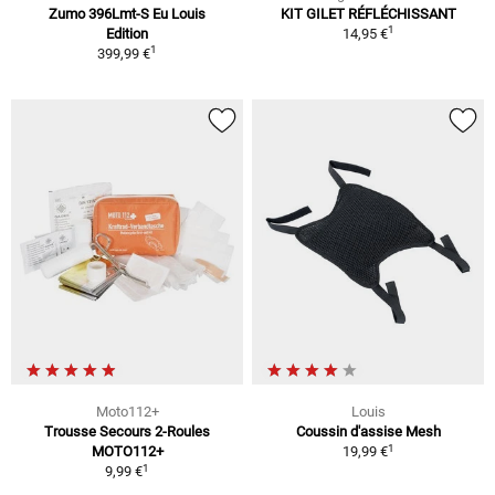
Zumo 396Lmt-S Eu Louis
KIT GILET RÉFLÉCHISSANT
1
Edition
14,95 €
1
399,99 €
Moto112+
Louis
Trousse Secours 2-Roules
Coussin d'assise Mesh
1
MOTO112+
19,99 €
1
9,99 €