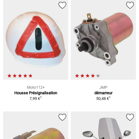
Moto112+
JMP
Housse Présignalisation
démarreur
1
1
7,99 €
50,48 €