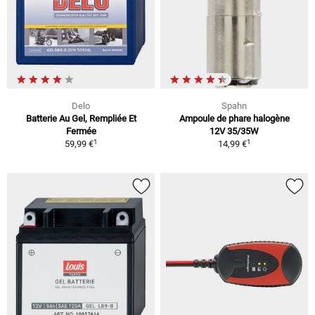
Delo
Spahn
Batterie Au Gel, Rempliée Et
Ampoule de phare halogène
Fermée
12V 35/35W
1
1
59,99 €
14,99 €