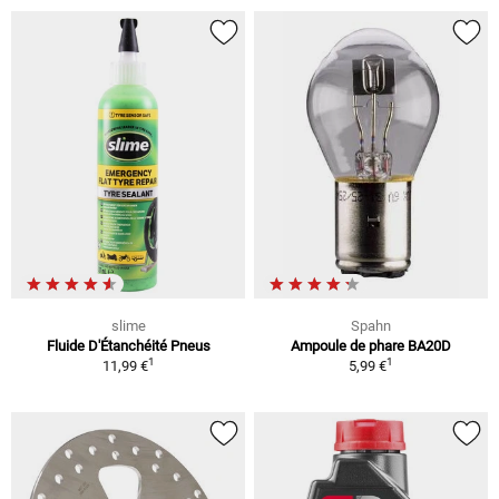
slime
Spahn
Fluide D'Étanchéité Pneus
Ampoule de phare BA20D
1
1
11,99 €
5,99 €