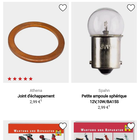
Athena
Spahn
Joint d'échappement
Petite ampoule sphérique
1
2,99 €
12V,10W/BA15S
1
2,99 €