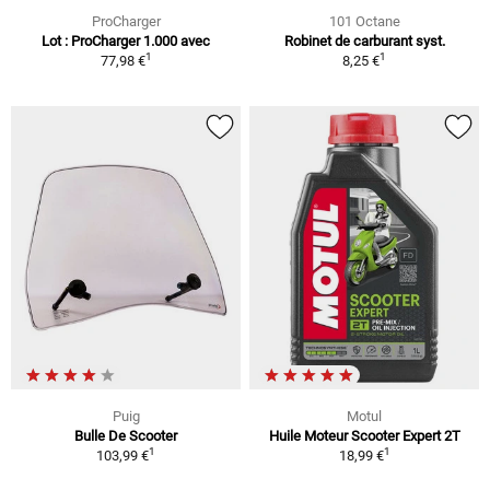
ProCharger
101 Octane
Lot : ProCharger 1.000 avec
Robinet de carburant syst.
1
1
77,98 €
8,25 €
Puig
Motul
Bulle De Scooter
Huile Moteur Scooter Expert 2T
1
1
103,99 €
18,99 €