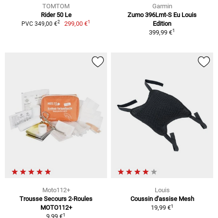
TOMTOM
Garmin
Rider 50 Le
Zumo 396Lmt-S Eu Louis
1
2
299,00 €
Edition
PVC 349,00 €
1
399,99 €
Moto112+
Louis
Trousse Secours 2-Roules
Coussin d'assise Mesh
1
MOTO112+
19,99 €
1
9,99 €