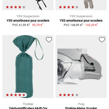
YSS Suspension
YSS Suspension
YSS amortisseur pour scooters
YSS amortisseur pour scooters
1
1
2
2
55,79 €
132,29 €
PVC 61,99 €
PVC 146,99 €
ThoMar
Puig
Déshumidificateur Multi Dry
Protége-Mains Scooter