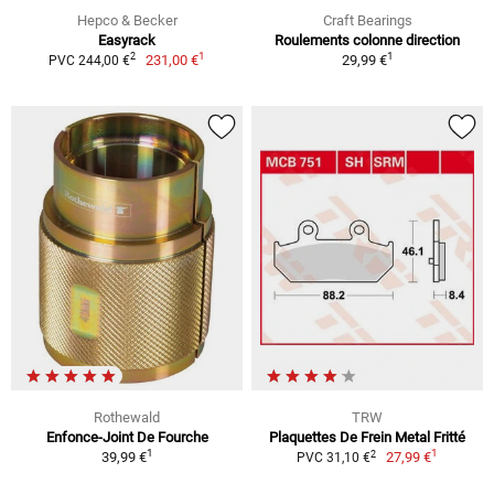
Hepco & Becker
Craft Bearings
Easyrack
Roulements colonne direction
1
1
2
231,00 €
29,99 €
PVC 244,00 €
Rothewald
TRW
Enfonce-Joint De Fourche
Plaquettes De Frein Metal Fritté
1
1
2
39,99 €
27,99 €
PVC 31,10 €