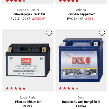
Hepco & Becker
Athena
Porte-Bagages Rack Alu
Joint d'échappement
1
1
2
2
207,50 €
3,99 €
PVC 214,00 €
PVC 5,44 €
Louis Parts
Delo
Piles au lithium-ion
Batterie Au Gel, Rempliée Et
1
89,99 €
Fermée