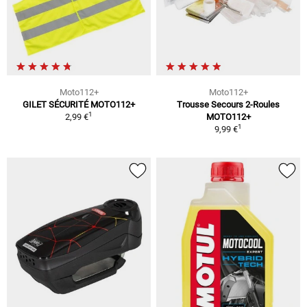
Moto112+
Moto112+
GILET SÉCURITÉ MOTO112+
Trousse Secours 2-Roules
1
2,99 €
MOTO112+
1
9,99 €