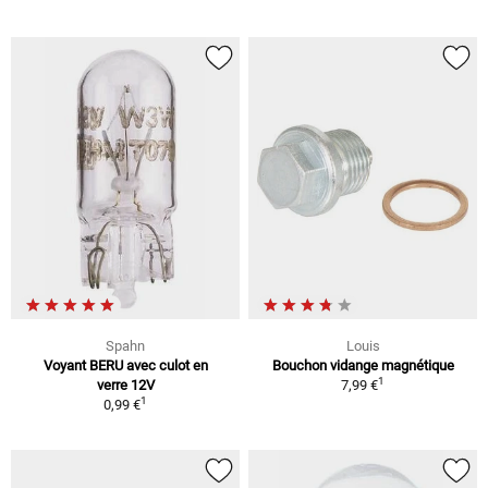
Spahn
Louis
Voyant BERU avec culot en
Bouchon vidange magnétique
1
verre 12V
7,99 €
1
0,99 €