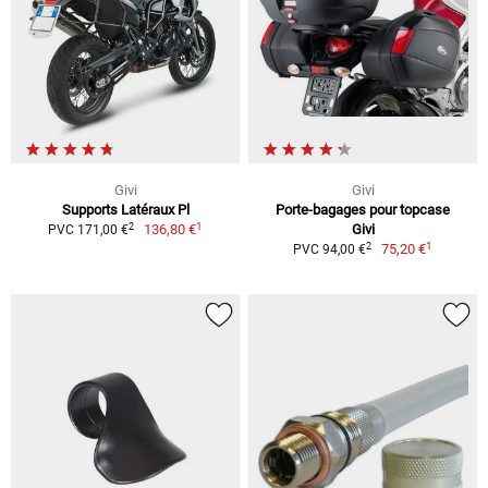
Givi
Givi
Supports Latéraux Pl
Porte-bagages pour topcase
1
2
136,80 €
Givi
PVC 171,00 €
1
2
75,20 €
PVC 94,00 €