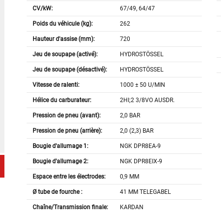
CV/kW:
67/49, 64/47
Poids du véhicule (kg):
262
Hauteur d'assise (mm):
720
Jeu de soupape (activé):
HYDROSTÖSSEL
Jeu de soupape (désactivé):
HYDROSTÖSSEL
Vitesse de ralenti:
1000 ± 50 U/MIN
Hélice du carburateur:
2HI;2 3/8VO AUSDR.
Pression de pneu (avant):
2,0 BAR
Pression de pneu (arrière):
2,0 (2,3) BAR
Bougie d'allumage 1:
NGK DPR8EA-9
Bougie d'allumage 2:
NGK DPR8EIX-9
Espace entre les électrodes:
0,9 MM
Ø tube de fourche :
41 MM TELEGABEL
Chaîne/Transmission finale:
KARDAN