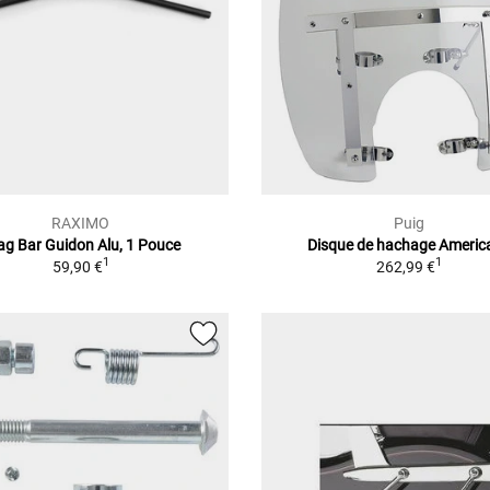
RAXIMO
Puig
ag Bar Guidon Alu, 1 Pouce
Disque de hachage America 
1
1
59,90 €
262,99 €