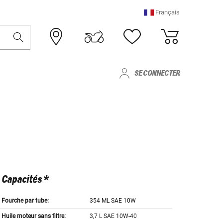
Français
SE CONNECTER
Capacités *
Fourche par tube:
354 ML SAE 10W
Huile moteur sans filtre:
3,7 L SAE 10W-40