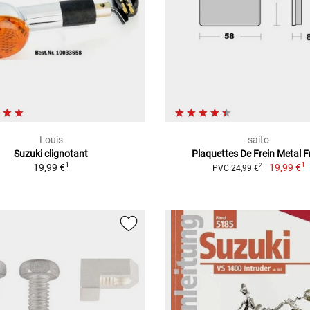
Louis
saito
Suzuki clignotant
Plaquettes De Frein Metal Fr
1
1
19,99 €
19,99 €
2
PVC 24,99 €