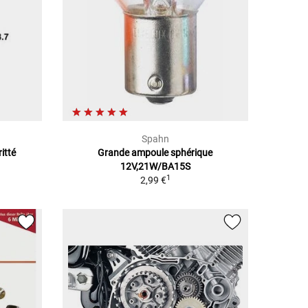
Spahn
itté
Grande ampoule sphérique
12V,21W/BA15S
1
2,99 €