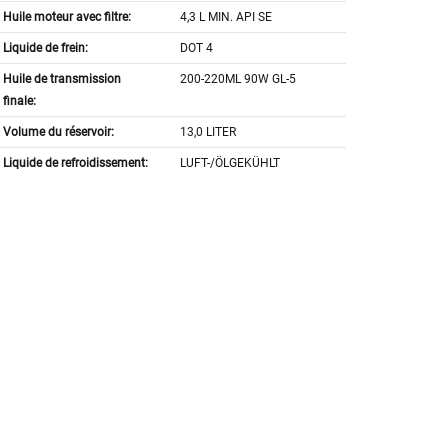
Huile moteur avec filtre:
4,3 L MIN. API SE
Liquide de frein:
DOT 4
Huile de transmission
200-220ML 90W GL-5
finale:
Volume du réservoir:
13,0 LITER
Liquide de refroidissement:
LUFT-/ÖLGEKÜHLT