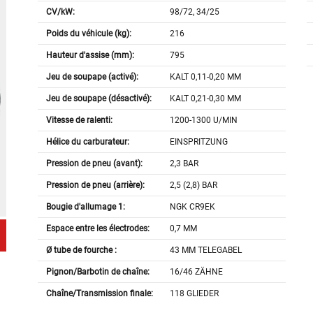
CV/kW:
98/72, 34/25
Poids du véhicule (kg):
216
Hauteur d'assise (mm):
795
Jeu de soupape (activé):
KALT 0,11-0,20 MM
Jeu de soupape (désactivé):
KALT 0,21-0,30 MM
Vitesse de ralenti:
1200-1300 U/MIN
Hélice du carburateur:
EINSPRITZUNG
Pression de pneu (avant):
2,3 BAR
Pression de pneu (arrière):
2,5 (2,8) BAR
Bougie d'allumage 1:
NGK CR9EK
Espace entre les électrodes:
0,7 MM
Ø tube de fourche :
43 MM TELEGABEL
Pignon/Barbotin de chaîne:
16/46 ZÄHNE
Chaîne/Transmission finale:
118 GLIEDER