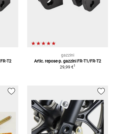
gazzini
1/FR-T2
Artic. repose-p. gazzini FR-T1/FR-T2
1
29,99 €