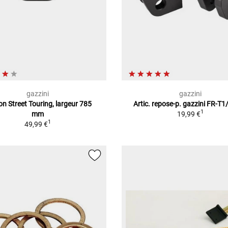
gazzini
gazzini
n Street Touring, largeur 785
Artic. repose-p. gazzini FR-T
1
mm
19,99 €
1
49,99 €