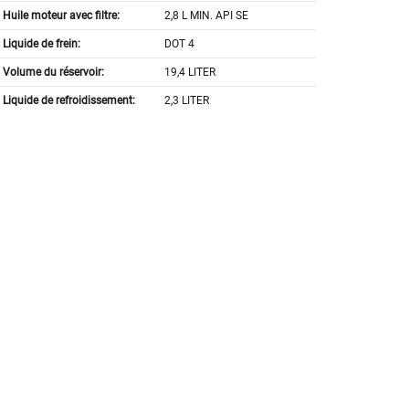
Huile moteur avec filtre:
2,8 L MIN. API SE
Liquide de frein:
DOT 4
Volume du réservoir:
19,4 LITER
Liquide de refroidissement:
2,3 LITER