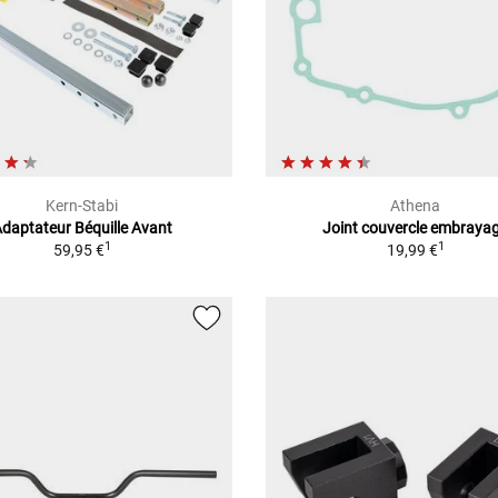
Kern-Stabi
Athena
daptateur Béquille Avant
Joint couvercle embraya
1
1
59,95 €
19,99 €