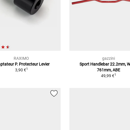
RAXIMO
gazzini
ptateur P. Protecteur Levier
Sport Handlebar 22.2mm, W
1
3,90 €
761mm, ABE
1
49,99 €