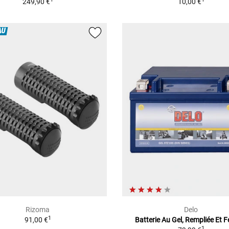
249,90 €
10,00 €
AU
Rizoma
Delo
1
91,00 €
Batterie Au Gel, Rempliée Et 
1