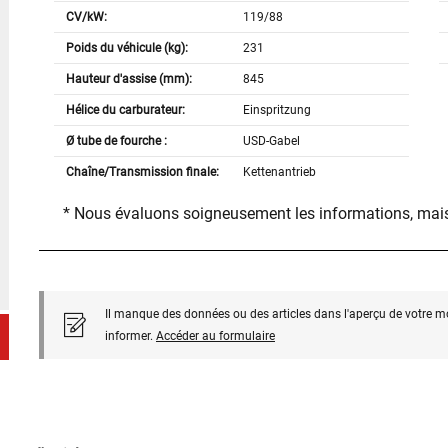
CV/kW:
119/88
Poids du véhicule (kg):
231
Hauteur d'assise (mm):
845
Hélice du carburateur:
Einspritzung
Ø tube de fourche :
USD-Gabel
Chaîne/Transmission finale:
Kettenantrieb
* Nous évaluons soigneusement les informations, mais
Il manque des données ou des articles dans l'aperçu de votre m
informer.
Accéder au formulaire