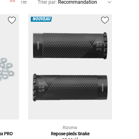
Trier par
:
NOUVEAU
Rizoma
aux PRO
Repose-pieds Snake
1