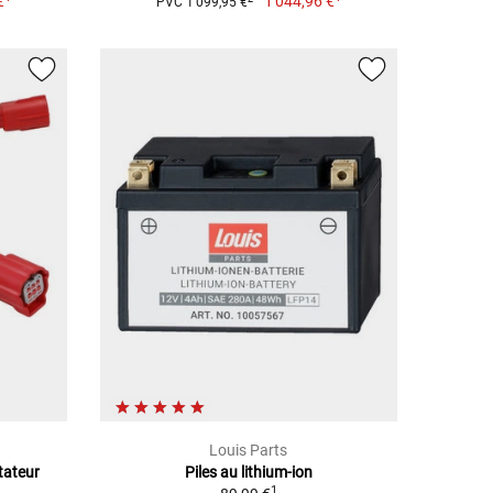
€
1 044,96 €
PVC 1 099,95 €
Louis Parts
tateur
Piles au lithium-ion
1
1