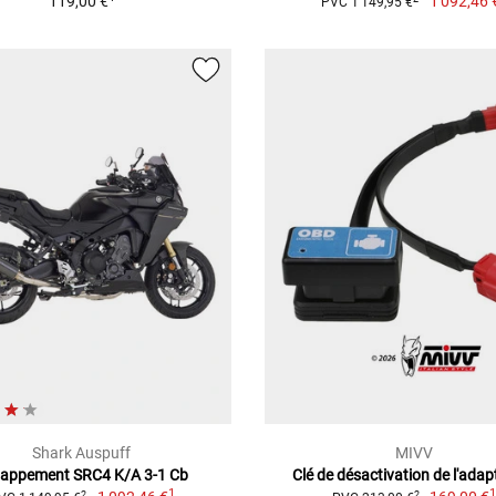
119,00 €
1 092,46 
PVC 1 149,95 €
Shark Auspuff
MIVV
appement SRC4 K/A 3-1 Cb
Clé de désactivation de l'adap
1
2
2