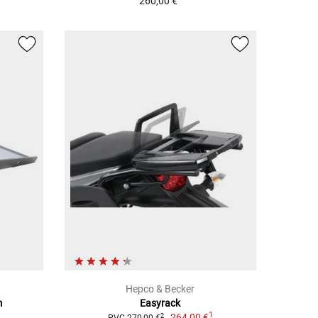
260,00 €
Hepco & Becker
m
Easyrack
1
264,00 €
2