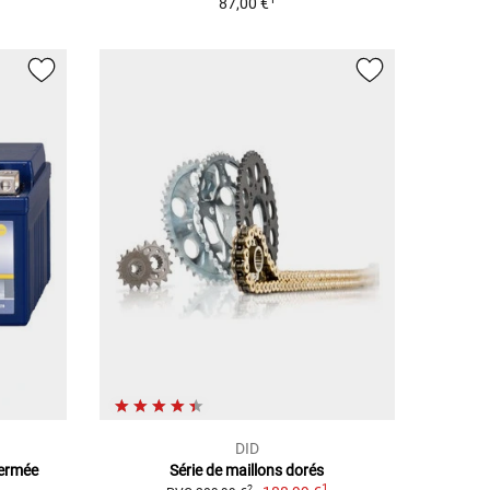
87,00 €
DID
Fermée
Série de maillons dorés
1
2