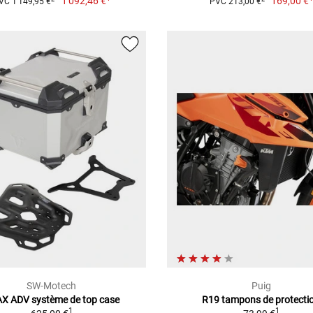
1 092,46 €
169,00 €
VC 1 149,95 €
PVC 213,00 €
SW-Motech
Puig
X ADV système de top case
R19 tampons de protecti
1
1