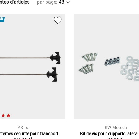
ntes d'articles
par page
:
AU
AXfix
SW-Motech
stèmes sécurité pour transport
Kit de vis pour supports latér
1
1