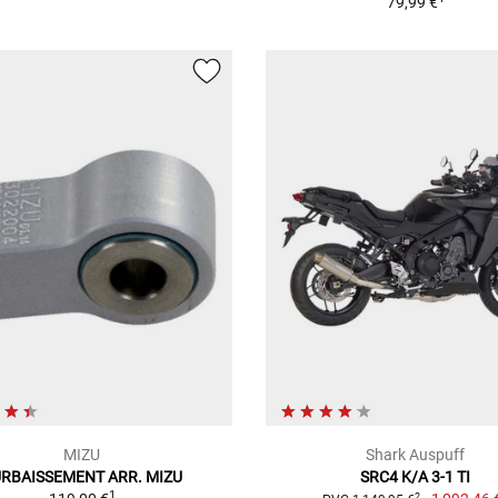
79,99 €
MIZU
Shark Auspuff
RBAISSEMENT ARR. MIZU
SRC4 K/A 3-1 TI
1
2