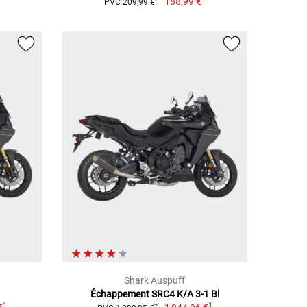
188,99 €
PVC 209,99 €
Shark Auspuff
Échappement SRC4 K/A 3-1 Bl
1
1
2