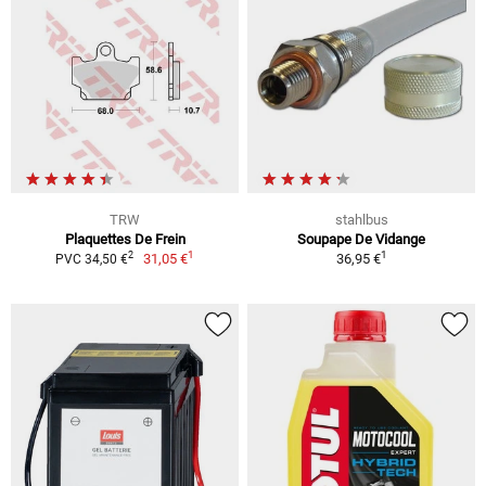
TRW
stahlbus
Plaquettes De Frein
Soupape De Vidange
1
1
2
31,05 €
36,95 €
PVC 34,50 €