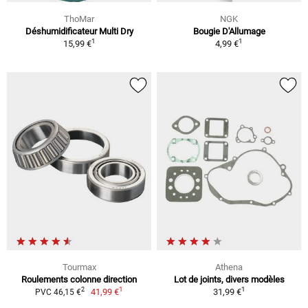
ThoMar
NGK
Déshumidificateur Multi Dry
Bougie D'Allumage
1
1
15,99 €
4,99 €
Tourmax
Athena
Roulements colonne direction
Lot de joints, divers modèles
1
1
2
41,99 €
31,99 €
PVC 46,15 €