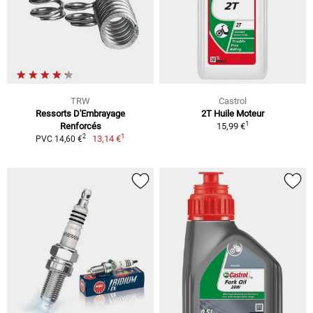
TRW
Castrol
Ressorts D'Embrayage
2T Huile Moteur
1
Renforcés
15,99 €
1
2
13,14 €
PVC 14,60 €