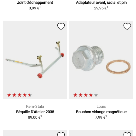
Joint d'échappement
Adaptateur avant, radial et pin
1
1
3,99 €
29,95 €
Kern-Stabi
Louis
Béquille D'Atelier 2038
Bouchon vidange magnétique
1
1
89,00 €
7,99 €