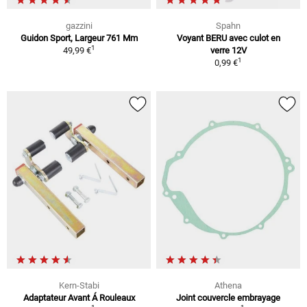
gazzini
Spahn
Guidon Sport, Largeur 761 Mm
Voyant BERU avec culot en
1
49,99 €
verre 12V
1
0,99 €
Kern-Stabi
Athena
Adaptateur Avant Á Rouleaux
Joint couvercle embrayage