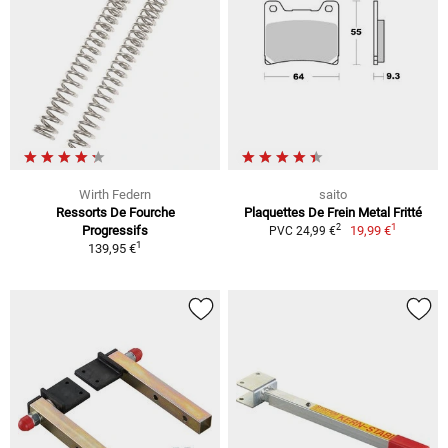
Wirth Federn
saito
Ressorts De Fourche
Plaquettes De Frein Metal Fritté
1
2
Progressifs
19,99 €
PVC 24,99 €
1
139,95 €