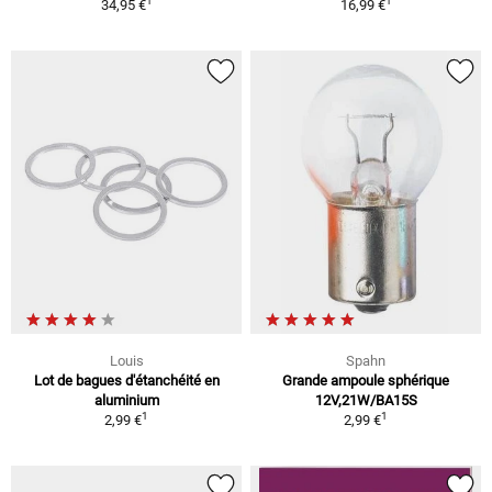
1
1
34,95 €
16,99 €
Louis
Spahn
Lot de bagues d'étanchéité en
Grande ampoule sphérique
aluminium
12V,21W/BA15S
1
1
2,99 €
2,99 €