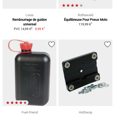
Louis
Rothewald
Rembourrage de guidon
Équilibreuse Pour Pneus Moto
1
universel
119,99 €
1
2
9,99 €
PVC 14,99 €
Fuel-Friend
HotSwop