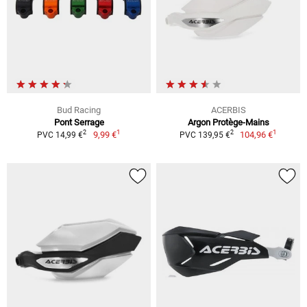
Bud Racing
ACERBIS
Pont Serrage
Argon Protège-Mains
1
1
2
2
9,99 €
104,96 €
PVC 14,99 €
PVC 139,95 €