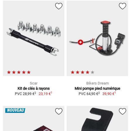
Scar
Bikers Dream
Kit de clés à rayons
Mini pompe pied numérique
1
1
2
2
23,19 €
39,90 €
PVC 28,99 €
PVC 64,90 €
NOUVEAU