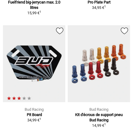
Fuelfriend big-jerrycan max. 2.0
Pro Plate Part
1
litres
34,95 €
1
15,99 €
Bud Racing
Bud Racing
Pit Board
Kit d'écrous de support pneu
1
34,99 €
Bud Racing
1
14,99 €