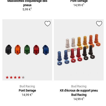
Masselottes d'équilibrage des
Pont Serrage
1
pneus
14,99 €
1
5,99 €
Bud Racing
Bud Racing
Pont Serrage
Kit d'écrous de support pneu
1
14,99 €
Bud Racing
1
14,99 €