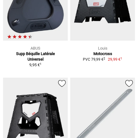
ABUS
Louis
Supp Béquille Latérale
Motocross
1
2
Universel
29,99 €
PVC 79,99 €
1
9,95 €