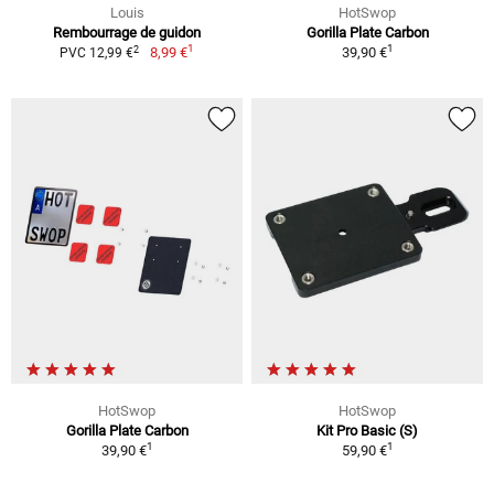
Louis
HotSwop
Rembourrage de guidon
Gorilla Plate Carbon
1
1
2
8,99 €
39,90 €
PVC 12,99 €
HotSwop
HotSwop
Gorilla Plate Carbon
Kit Pro Basic (S)
1
1
39,90 €
59,90 €