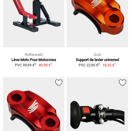
Rothewald
Scar
Lève-Moto Pour Motocross
Support de levier universel
1
1
2
2
49,99 €
18,32 €
PVC 99,99 €
PVC 22,90 €