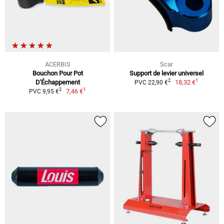
ACERBIS
Scar
Bouchon Pour Pot
Support de levier universel
1
2
D'Échappement
18,32 €
PVC 22,90 €
1
2
7,46 €
PVC 9,95 €