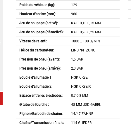
Poids du véhicule (kg):
129
Hauteur d'assise (mm):
960
Jeu de soupape (activé):
KALT 0,10-0,15 MM
Jeu de soupape (désactivé):
KALT 0,20-0,25 MM
Vitesse de ralenti:
1800 ± 100 U/MIN
Hélice du carburateur:
EINSPRITZUNG
Pression de pneu (avant):
1,5 BAR
Pression de pneu (arrière):
2,0 BAR
Bougie d'allumage 1:
NGK CR8E
Bougie d'allumage 2:
NGK CR8EIX
Espace entre les électrodes:
0,7-0,8 MM
Ø tube de fourche :
48 MM USD-GABEL
Pignon/Barbotin de chaîne:
14/47 ZÄHNE
Chaîne/Transmission finale:
114 GLIEDER