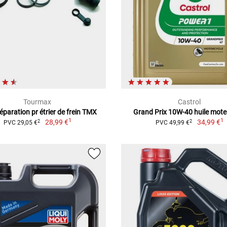
Tourmax
Castrol
réparation pr étrier de frein TMX
Grand Prix 10W-40 huile moteu
1
1
28,99 €
34,99 €
2
2
PVC 29,05 €
PVC 49,99 €