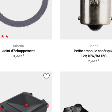
Athena
Spahn
Joint d'échappement
Petite ampoule sphériqu
1
3,99 €
12V,10W/BA15S
1
2,99 €