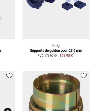
Xtrig
e
Supports de guidon pour 28,6 mm
1
153,98 €
2
PVC 176,99 €