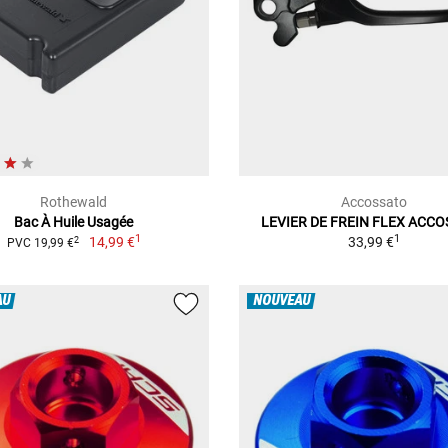
Rothewald
Accossato
Bac À Huile Usagée
LEVIER DE FREIN FLEX ACC
1
1
14,99 €
33,99 €
2
PVC 19,99 €
AU
NOUVEAU