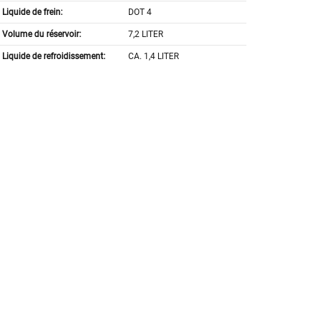
Liquide de frein:
DOT 4
Volume du réservoir:
7,2 LITER
Liquide de refroidissement:
CA. 1,4 LITER