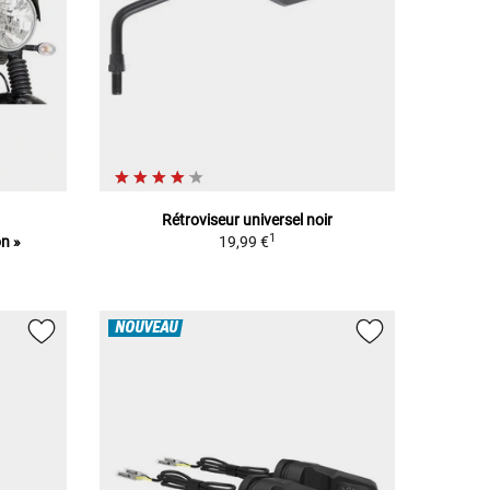
Rétroviseur universel noir
1
on »
19,99 €
NOUVEAU