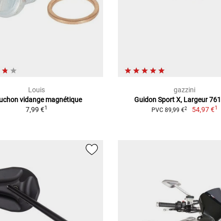
Louis
gazzini
uchon vidange magnétique
Guidon Sport X, Largeur 7
1
1
7,99 €
54,97 €
2
PVC 89,99 €