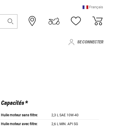
Français
SE CONNECTER
Capacités *
Huile moteur sans filtre:
2,3 L SAE 10W-40
Huile moteur avec filtre:
2,6 L MIN. API SG