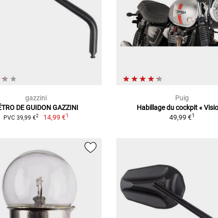
gazzini
Puig
ÉTRO DE GUIDON GAZZINI
Habillage du cockpit « Visi
1
1
14,99 €
49,99 €
2
PVC 39,99 €