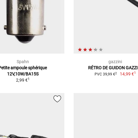
Spahn
gazzini
Petite ampoule sphérique
RÉTRO DE GUIDON GAZZI
1
12V,10W/BA15S
14,99 €
2
PVC 39,99 €
1
2,99 €