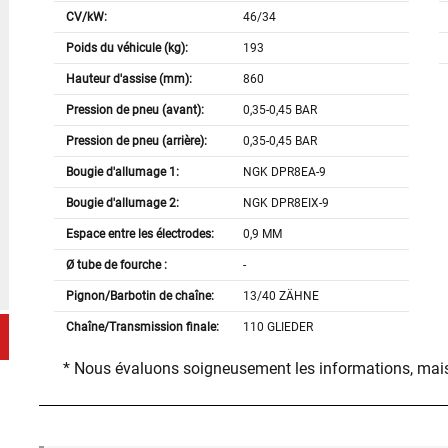
CV/kW:
46/34
Poids du véhicule (kg):
193
Hauteur d'assise (mm):
860
Pression de pneu (avant):
0,35-0,45 BAR
Pression de pneu (arrière):
0,35-0,45 BAR
Bougie d'allumage 1:
NGK DPR8EA-9
Bougie d'allumage 2:
NGK DPR8EIX-9
Espace entre les électrodes:
0,9 MM
Ø tube de fourche :
-
Pignon/Barbotin de chaîne:
13/40 ZÄHNE
Chaîne/Transmission finale:
110 GLIEDER
* Nous évaluons soigneusement les informations, mais