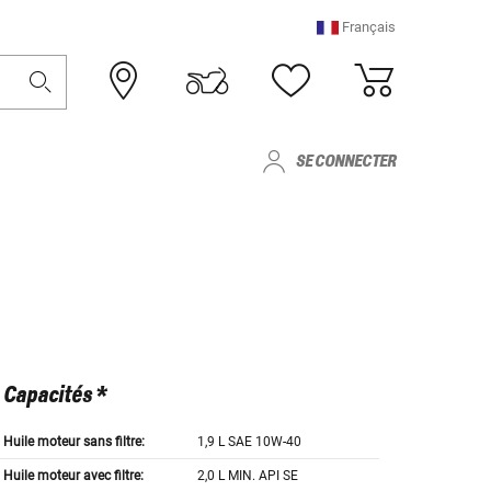
Français
SE CONNECTER
Capacités *
Huile moteur sans filtre:
1,9 L SAE 10W-40
Huile moteur avec filtre:
2,0 L MIN. API SE