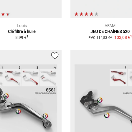
Louis
AFAM
Clé filtre à huile
JEU DE CHAÎNES 520
1
8,99 €
103,08 €
2
PVC 114,53 €