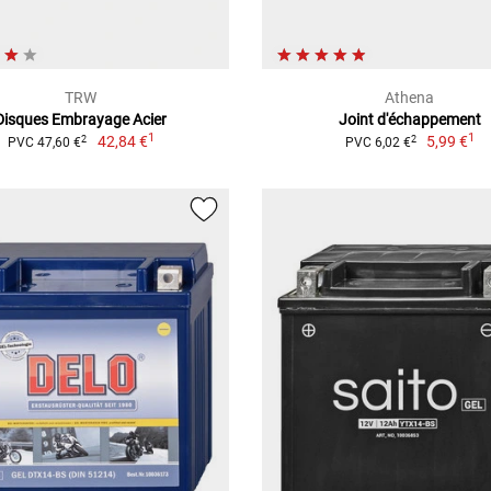
TRW
Athena
Disques Embrayage Acier
Joint d'échappement
1
1
42,84 €
5,99 €
2
2
PVC 47,60 €
PVC 6,02 €