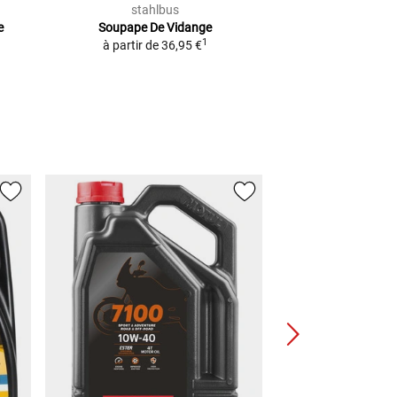
stahlbus
BAA
e
Soupape De Vidange
Mk1 Bidon À En
1
1
à partir de
36,95 €
échelle, vol
7,99