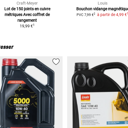
Craft-Meyer
Louis
Lot de 150 joints en cuivre
Bouchon vidange magnétiqu
métriques
Avec coffret de
à partir de
4,99 €
2
PVC
7,99 €
rangement
1
19,99 €
resser