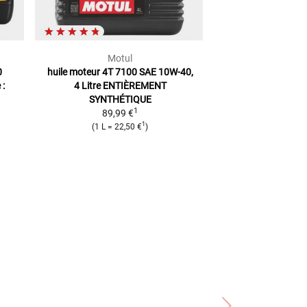
Motul
LIQUI 
0
huile moteur 4T 7100 SAE 10W-40,
Huile mot. 4 tem
 :
4 Litre
ENTIÈREMENT
Edition
Technologi
SYNTHÉTIQUE
litr
1
89,99 €
49,99
1
(
1 L
=
22,50 €
)
(
1 L
=
12