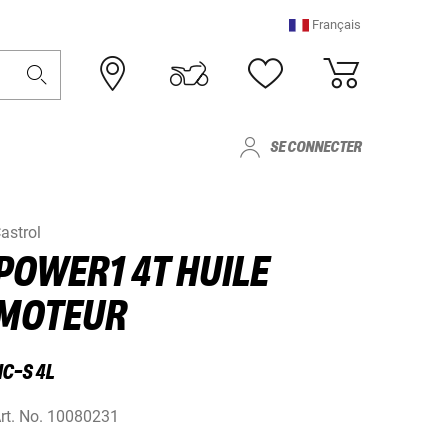
Français
SE CONNECTER
astrol
POWER1 4T HUILE
MOTEUR
C-S 4L
rt. No.
10080231