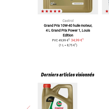
Castrol
Grand Prix 10W-40 huile moteur,
4 L
Grand Prix Power 1, Louis
Edition
1
34,99 €
2
PVC
49,99 €
1
(
1 L
=
8,75 €
)
Derniers articles visionnés