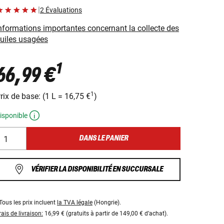
|
2 Évaluations
nformations importantes concernant la collecte des
uiles usagées
1
66,99 €
1
rix ​​de base:
(
1 L
=
16,75 €
)
isponible
DANS LE PANIER
VÉRIFIER LA DISPONIBILITÉ EN SUCCURSALE
Tous les prix incluent
la TVA légale
(Hongrie).
rais de livraison:
16,99 € (gratuits à partir de 149,00 € d’achat).