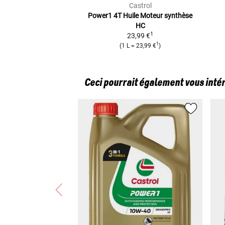
Castrol
Power1 4T Huile Moteur
synthèse
HC
1
23,99 €
1
(
1 L
=
23,99 €
)
Ceci pourrait également vous inté