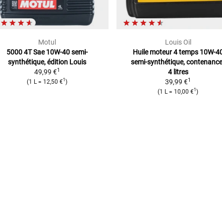
Motul
Louis Oil
5000 4T Sae 10W-40
semi-
Huile moteur 4 temps 10W-4
synthétique, édition Louis
semi-synthétique, contenance
1
49,99 €
4 litres
1
1
39,99 €
(
1 L
=
12,50 €
)
1
(
1 L
=
10,00 €
)