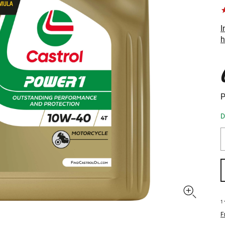
I
h
P
D
1
F