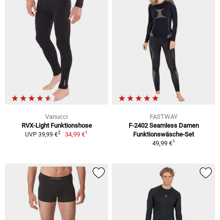
Vanucci
FASTWAY
RVX-Light Funktionshose
F-2402 Seamless Damen
1
2
34,99 €
Funktionswäsche-Set
UVP 39,99 €
1
49,99 €