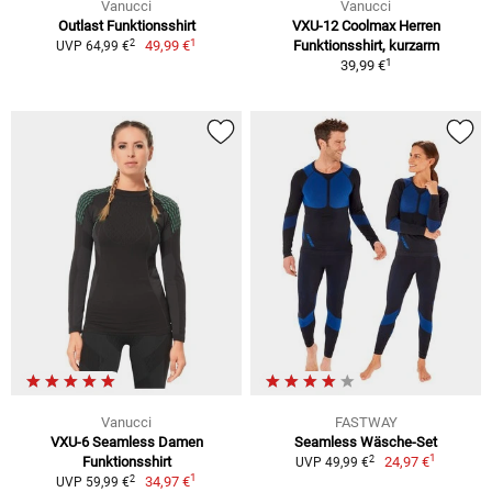
Vanucci
Vanucci
Outlast Funktionsshirt
VXU-12 Coolmax Herren
1
2
49,99 €
Funktionsshirt, kurzarm
UVP 64,99 €
1
39,99 €
Vanucci
FASTWAY
VXU-6 Seamless Damen
Seamless Wäsche-Set
1
2
Funktionsshirt
24,97 €
UVP 49,99 €
1
2
34,97 €
UVP 59,99 €