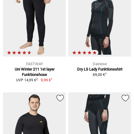
FASTWAY
Dainese
Uni Winter 211 1st layer
Dry LS Lady Funktionsshirt
1
Funktionshose
69,00 €
1
2
9,99 €
UVP 14,99 €