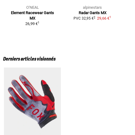
O'NEAL
alpinestars
Element Racewear
Gants
Radar
Gants MX
1
2
MX
29,66 €
PVC
32,95 €
1
26,99 €
Derniers articles visionnés