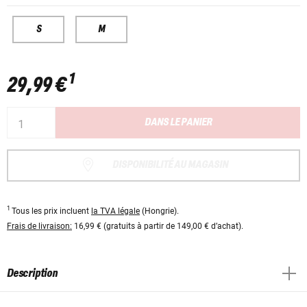
S
M
1
29,99 €
DANS LE PANIER
DISPONIBILITÉ AU MAGASIN
1
Tous les prix incluent
la TVA légale
(Hongrie).
Frais de livraison:
16,99 € (gratuits à partir de 149,00 € d’achat).
Description