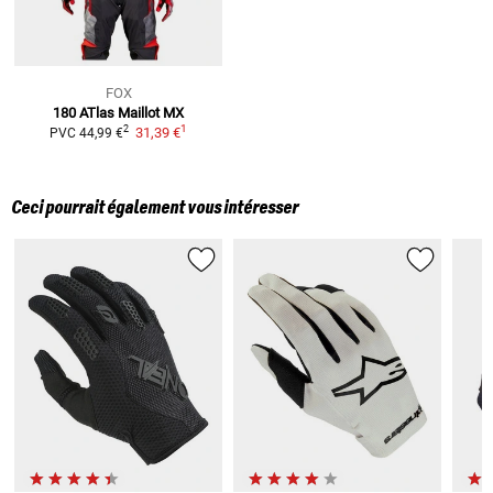
FOX
180 ATlas
Maillot MX
1
2
31,39 €
PVC
44,99 €
Ceci pourrait également vous intéresser