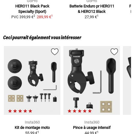
GoPro
GoPro
HERO11 Black Pack
Batterie Enduro pr HERO11
Pa
Specialty (Sport)
& HERO12 Black
P
1
1
2
289,99 €
27,99 €
PVC
399,99 €
Ceci pourrait également vous intéresser
Insta360
Insta360
Kit de montage moto
Pince à usage intensif
H
1
1
55,99 €
44,99 €