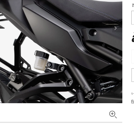
T
1
F