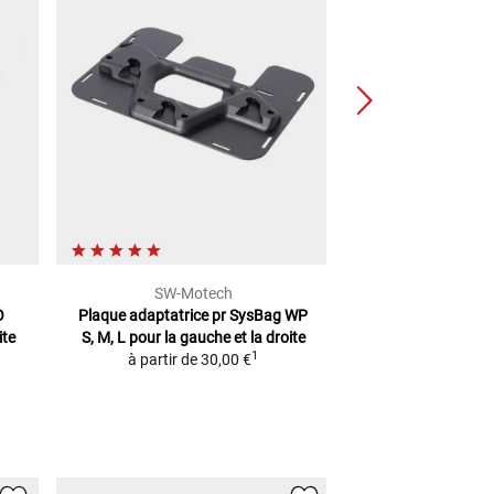
SW-Motech
SW-Mo
O
Plaque adaptatrice pr SysBag WP
Trax Boîte À O
ite
S, M, L
pour la gauche et la droite
140,0
1
à partir de
30,00 €