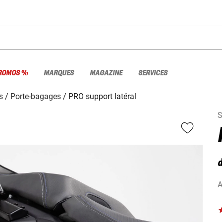
ROMOS %
MARQUES
MAGAZINE
SERVICES
s
Porte-bagages
PRO support latéral
S
d
A