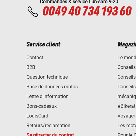
Commandes & service Lun-sam 9-20
0049 40 734 193 60
Service client
Magazi
Contact
Le mond
B2B
Conseils
Question technique
Conseils
Base de données motos
Conseils
Lettre d'information
mécaniq
Bons-cadeaux
#Bikerat
LouisCard
Voyager
Retours/réclamation
Les mot
Se rétracter du contrat
Pour le 