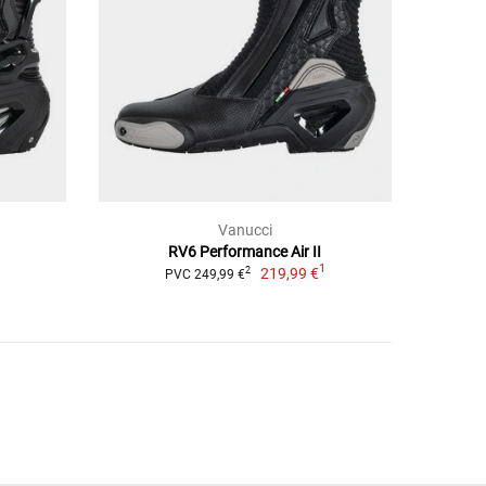
Vanucci
RV6 Performance Air II
1
1
219,99 €
2
PVC 249,99 €