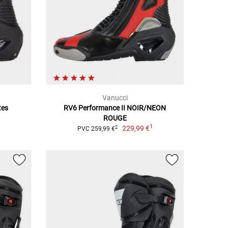
Vanucci
tes
RV6 Performance II NOIR/NEON
1
ROUGE
1
229,99 €
2
PVC 259,99 €