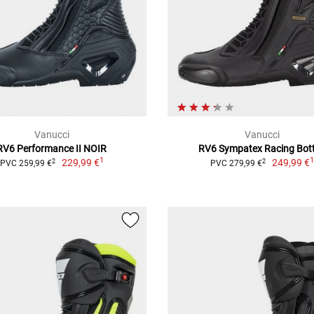
Vanucci
Vanucci
RV6 Performance II NOIR
RV6 Sympatex Racing Bot
1
229,99 €
249,99 €
2
2
PVC 259,99 €
PVC 279,99 €