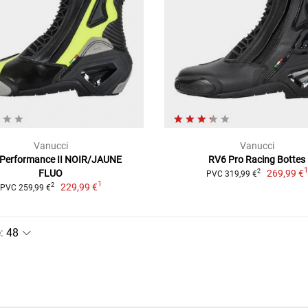
Vanucci
Vanucci
Performance II NOIR/JAUNE
RV6 Pro Racing Bottes
FLUO
269,99 €
2
PVC 319,99 €
1
229,99 €
2
PVC 259,99 €
e
: