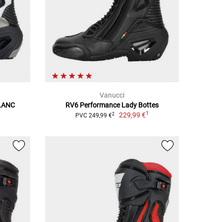
Vanucci
BLANC
RV6 Performance Lady Bottes
1
1
229,99 €
2
PVC 249,99 €