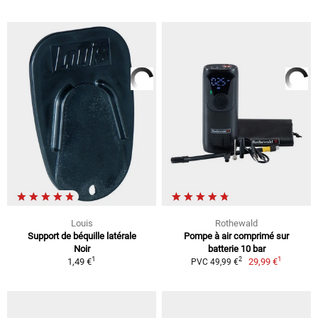
Louis
Rothewald
Support de béquille latérale
Pompe à air comprimé sur
Noir
batterie 10 bar
1
1
2
1,49 €
29,99 €
PVC 49,99 €