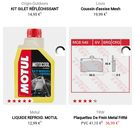
Origin-Outdoors
Louis
KIT GILET RÉFLÉCHISSANT
Coussin d'assise Mesh
1
1
14,95 €
19,99 €
Motul
TRW
LIQUIDE REFROID. MOTUL
Plaquettes De Frein Metal Fritté
1
1
2
12,99 €
36,99 €
PVC 41,10 €