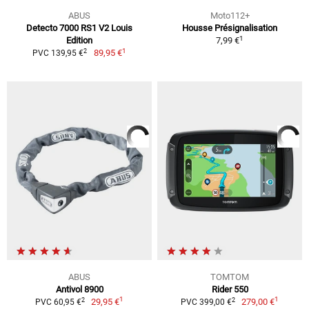
ABUS
Moto112+
Detecto 7000 RS1 V2 Louis
Housse Présignalisation
1
Edition
7,99 €
1
2
89,95 €
PVC 139,95 €
ABUS
TOMTOM
Antivol 8900
Rider 550
1
1
2
2
29,95 €
279,00 €
PVC 60,95 €
PVC 399,00 €