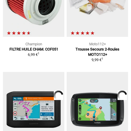
Champion
Moto112+
FILTRE HUILE CHAM. COF051
Trousse Secours 2-Roules
1
6,99 €
MOTO112+
1
9,99 €