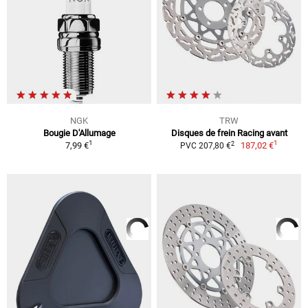
NGK
TRW
Bougie D'Allumage
Disques de frein Racing avant
1
1
2
7,99 €
187,02 €
PVC 207,80 €