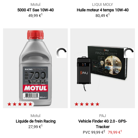
Motul
LIQUI MOLY
5000 4T Sae 10W-40
Huile moteur 4 temps 10W-40
1
1
49,99 €
80,49 €
Motul
PAJ
Liquide de frein Racing
Vehicle Finder 4G 2.0 - GPS-
1
27,99 €
Tracker
1
2
79,99 €
PVC 99,99 €