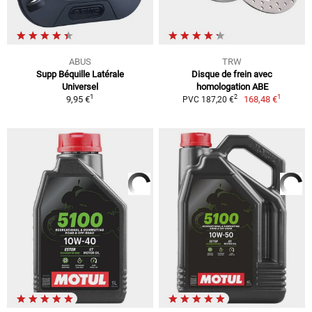
ABUS
TRW
Supp Béquille Latérale
Disque de frein avec
Universel
homologation ABE
1
1
2
9,95 €
168,48 €
PVC 187,20 €