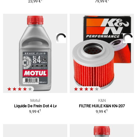
23,99 €
79,99 €
Motul
K&N
Liquide De Frein Dot 4 Lv
FILTRE HUILE K&N KN-207
1
1
9,99 €
9,99 €