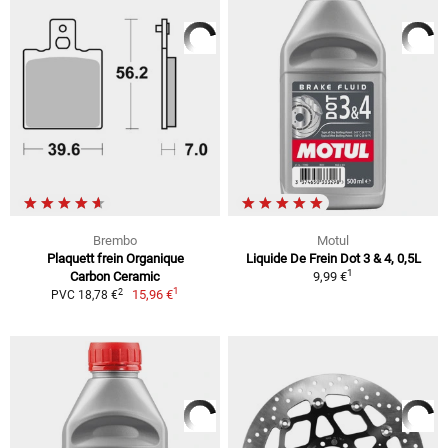
Brembo
Motul
Plaquett frein Organique
Liquide De Frein Dot 3 & 4, 0,5L
1
Carbon Ceramic
9,99 €
1
2
15,96 €
PVC 18,78 €