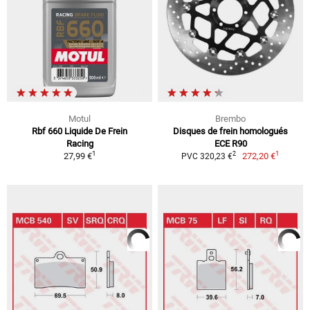
Motul
Brembo
Rbf 660 Liquide De Frein
Disques de frein homologués
Racing
ECE R90
1
1
2
27,99 €
272,20 €
PVC 320,23 €