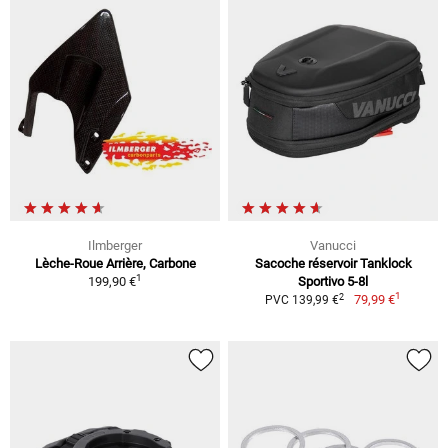
Ilmberger
Vanucci
Lèche-Roue Arrière, Carbone
Sacoche réservoir Tanklock
1
199,90 €
Sportivo 5-8l
1
2
79,99 €
PVC 139,99 €