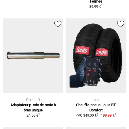
Fermée
1
89,99 €
Bike-Lift
Louis
Adaptateur p. cric de moto à
Chauffe-pneus Louis BT
bras unique
Comfort
1
1
2
24,50 €
199,99 €
PVC 349,00 €