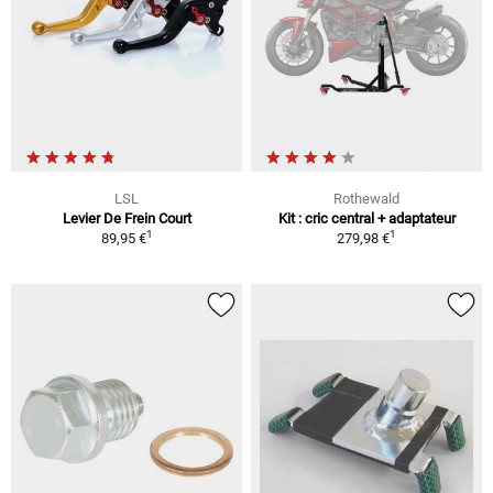
LSL
Rothewald
Levier De Frein Court
Kit : cric central + adaptateur
1
1
89,95 €
279,98 €