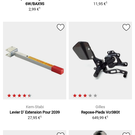
1
6W/BAX9S
11,95 €
1
2,99 €
Kern-Stabi
Gilles
Levier D' Extension Pour 2039
Repose-Pieds Vcr38Gt
1
1
27,95 €
649,99 €