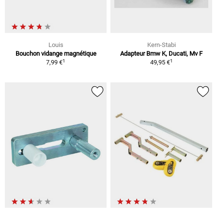
Louis
Kern-Stabi
Bouchon vidange magnétique
Adapteur Bmw K, Ducati, Mv F
1
1
7,99 €
49,95 €