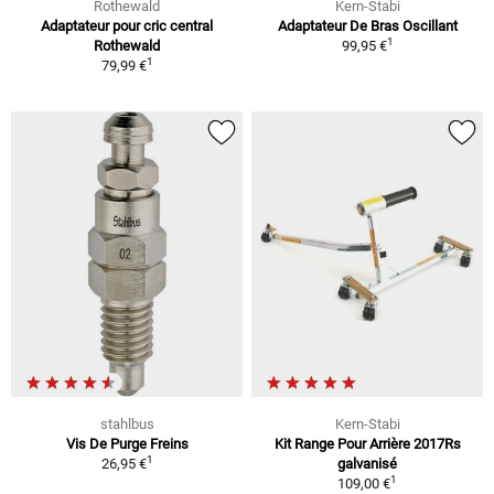
Rothewald
Kern-Stabi
Adaptateur pour cric central
Adaptateur De Bras Oscillant
1
Rothewald
99,95 €
1
79,99 €
stahlbus
Kern-Stabi
Vis De Purge Freins
Kit Range Pour Arrière 2017Rs
1
26,95 €
galvanisé
1
109,00 €