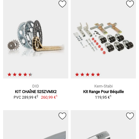
DID
Kern-Stabi
KIT CHAÎNE 525ZVMX2
Kit Range Pour Béquille
1
1
2
260,99 €
119,95 €
PVC 289,99 €