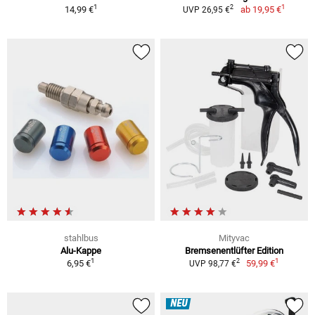
1
1
2
14,99 €
ab
19,95 €
UVP 26,95 €
stahlbus
Mityvac
Alu-Kappe
Bremsenentlüfter Edition
1
1
2
6,95 €
59,99 €
UVP 98,77 €
NEU