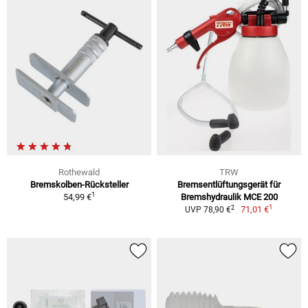
Rothewald
TRW
Bremskolben-Rücksteller
Bremsentlüftungsgerät für
1
54,99 €
Bremshydraulik MCE 200
1
2
71,01 €
UVP 78,90 €