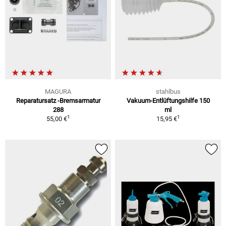
MAGURA
stahlbus
Reparatursatz -Bremsarmatur
Vakuum-Entlüftungshilfe 150
288
ml
1
1
55,00 €
15,95 €