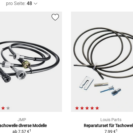
pro Seite
:
JMP
Louis Parts
achowelle diverse Modelle
Reparaturset für Tachowel
1
1
ab
7,57 €
7,99 €