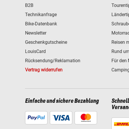
B2B
Tourent
Technikanfrage
Ländert
Bike-Datenbank
Schraub
Newsletter
Motorra
Geschenkgutscheine
Reisen 
LouisCard
Rund um
Rücksendung/Reklamation
Für den 
Vertrag widerrufen
Camping
Einfache und sichere Bezahlung
Schnel
Versan