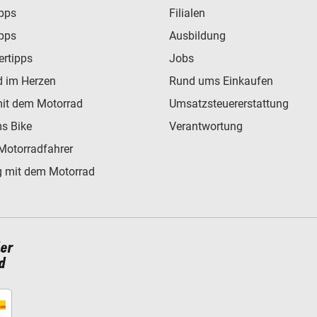
ipps
Filialen
ipps
Ausbildung
ertipps
Jobs
d im Herzen
Rund ums Einkaufen
mit dem Motorrad
Umsatzsteuererstattung
s Bike
Verantwortung
Motorradfahrer
 mit dem Motorrad
ler
d