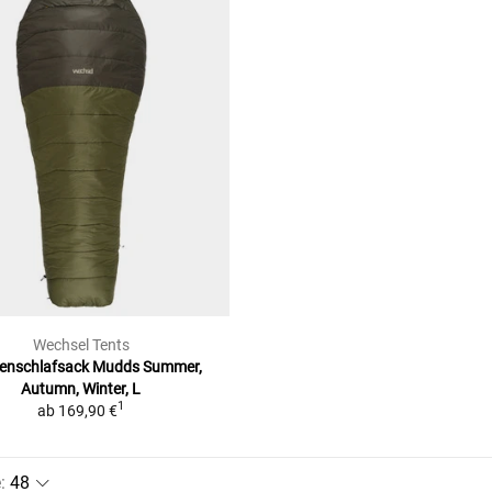
Wechsel Tents
enschlafsack Mudds Summer,
Autumn, Winter, L
1
ab
169,90 €
e
: