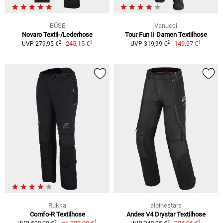
BÜSE
Vanucci
Novaro Textil-/Lederhose
Tour Fun II Damen Textilhose
1
1
2
2
245,15 €
149,97 €
UVP 279,95 €
UVP 319,99 €
Rukka
alpinestars
Comfo-R Textilhose
Andes V4 Drystar Textilhose
1
1
2
2