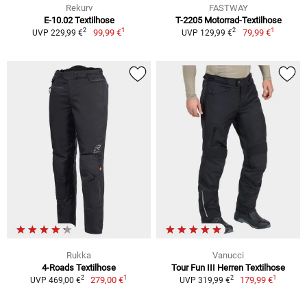
Rekurv
FASTWAY
E-10.02 Textilhose
T-2205 Motorrad-Textilhose
1
1
2
2
99,99 €
79,99 €
UVP 229,99 €
UVP 129,99 €
Rukka
Vanucci
4-Roads Textilhose
Tour Fun III Herren Textilhose
1
1
2
2
279,00 €
179,99 €
UVP 469,00 €
UVP 319,99 €