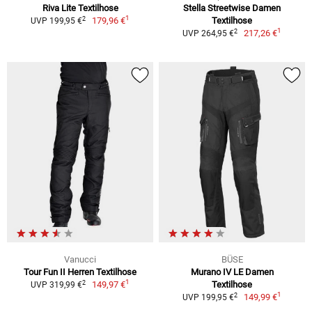
Riva Lite Textilhose
Stella Streetwise Damen
1
2
179,96 €
Textilhose
UVP 199,95 €
1
2
217,26 €
UVP 264,95 €
Vanucci
BÜSE
Tour Fun II Herren Textilhose
Murano IV LE Damen
1
2
149,97 €
Textilhose
UVP 319,99 €
1
2
149,99 €
UVP 199,95 €