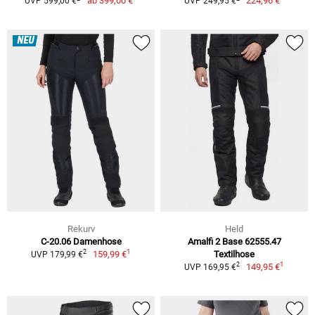
ab
399,00 €
224,96 €
UVP 599,00 €
UVP 249,95 €
NEU
Rekurv
Held
C-20.06 Damenhose
Amalfi 2 Base 62555.47
1
2
159,99 €
Textilhose
UVP 179,99 €
1
2
149,95 €
UVP 169,95 €