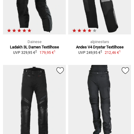
Dainese
alpinestars
Ladakh 3L Damen Textilhose
Andes V4 Drystar Textilhose
1
1
2
2
179,95 €
212,46 €
UVP 329,95 €
UVP 249,95 €