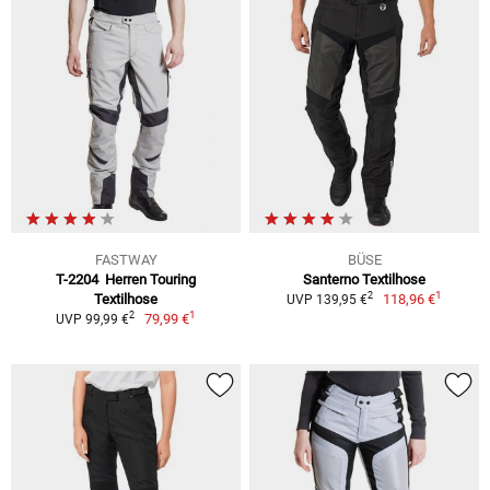
FASTWAY
BÜSE
T-2204 Herren Touring
Santerno Textilhose
1
2
Textilhose
118,96 €
UVP 139,95 €
1
2
79,99 €
UVP 99,99 €