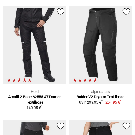
Held
alpinestars
Amalfi 2 Base 62555.47 Damen
Raider V2 Drystar Textilhose
1
2
Textilhose
254,96 €
UVP 299,95 €
1
169,95 €