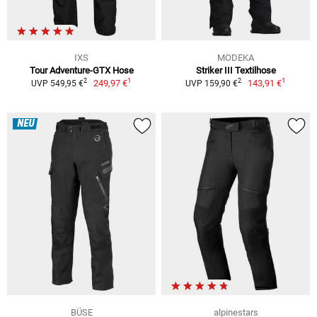
IXS
MODEKA
Tour Adventure-GTX Hose
Striker III Textilhose
1
1
2
2
249,97 €
143,91 €
UVP 549,95 €
UVP 159,90 €
NEU
BÜSE
alpinestars