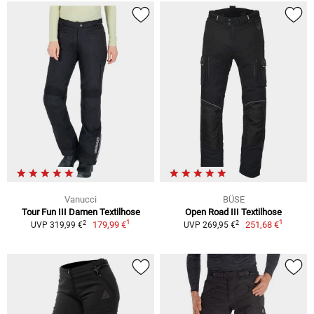
Vanucci
BÜSE
Tour Fun III Damen Textilhose
Open Road III Textilhose
1
1
2
2
179,99 €
251,68 €
UVP 319,99 €
UVP 269,95 €