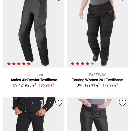
alpinestars
FASTWAY
Andes Air Drystar Textilhose
Touring Women 201 Textilhose
1
1
2
2
186,96 €
179,99 €
UVP 219,95 €
UVP 199,99 €