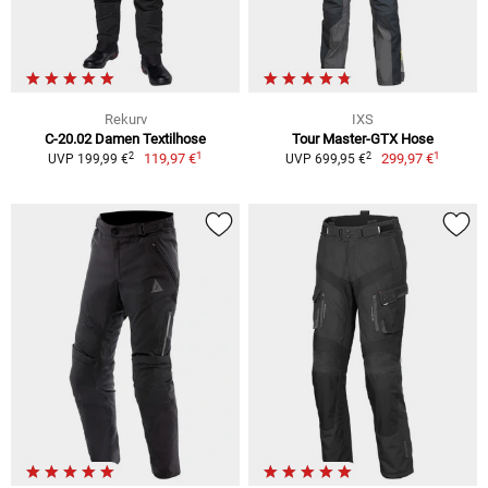
Rekurv
IXS
C-20.02 Damen Textilhose
Tour Master-GTX Hose
1
1
2
2
119,97 €
299,97 €
UVP 199,99 €
UVP 699,95 €