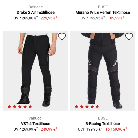
Dainese
BÜSE
Drake 2 Air Textilhose
Murano IV LE Herren Textilhose
1
1
2
2
229,95 €
189,99 €
UVP 269,00 €
UVP 199,95 €
Vanucci
BÜSE
VST-4 Textilhose
B-Racing Textilhose
1
1
2
2
249,99 €
ab
159,96 €
UVP 269,99 €
UVP 199,95 €