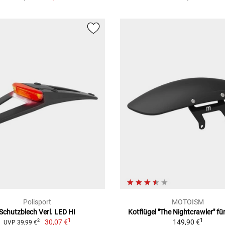
Polisport
MOTOISM
Schutzblech Verl. LED HI
Kotflügel "The Nightcrawler" f
1
1
30,07 €
149,90 €
2
UVP 39,99 €