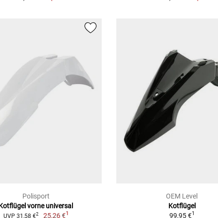
Polisport
OEM Level
Kotflügel vorne universal
Kotflügel
1
1
25,26 €
99,95 €
2
UVP 31,58 €