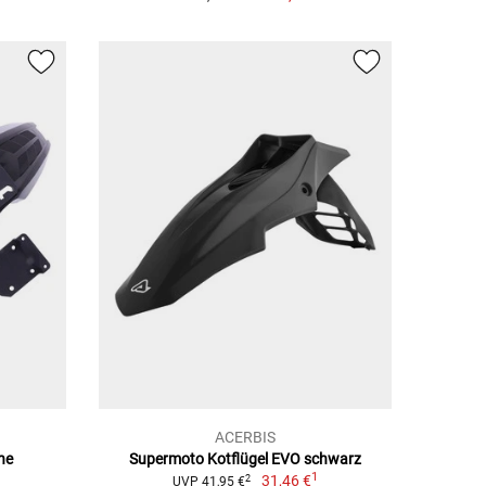
ACERBIS
ne
Supermoto Kotflügel EVO schwarz
1
31,46 €
2
UVP 41,95 €