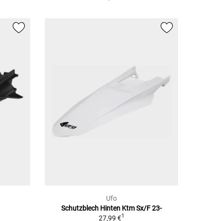
Ufo
Schutzblech Hinten Ktm Sx/F 23-
1
1
27,99 €