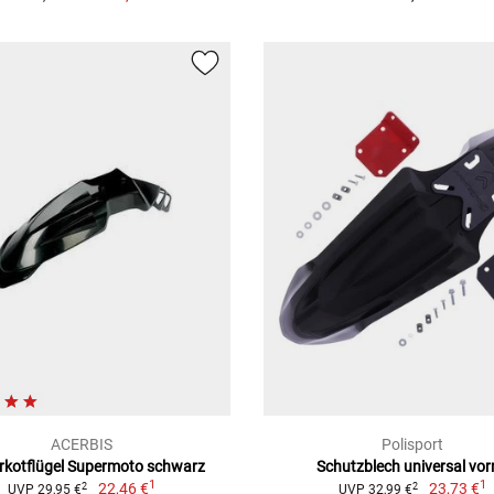
ACERBIS
Polisport
rkotflügel Supermoto schwarz
Schutzblech universal vor
1
1
22,46 €
23,73 €
2
2
UVP 29,95 €
UVP 32,99 €