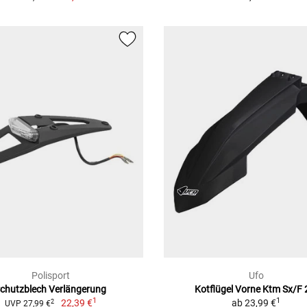
Polisport
Ufo
chutzblech Verlängerung
Kotflügel Vorne Ktm Sx/F 
1
1
22,39 €
ab
23,99 €
2
UVP 27,99 €