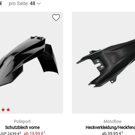
l
pro Seite
:
Polisport
Motoflow
Schutzblech vorne
Heckverkleidung/Heckfen
1
1
ab
19,99 €
ab
39,95 €
2
UVP 24,99 €