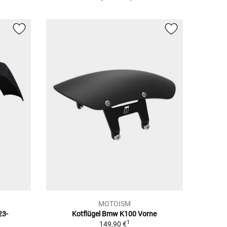
MOTOISM
23-
Kotflügel Bmw K100 Vorne
1
149,90 €