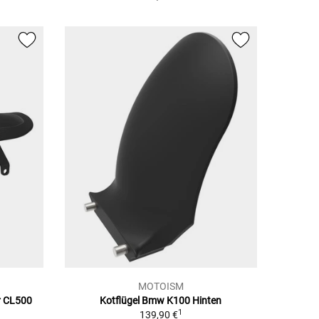
MOTOISM
ür CL500
Kotflügel Bmw K100 Hinten
1
139,90 €