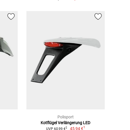
Polisport
Kotflügel Verlängerung LED
1
45,94 €
2
UVP 60,99 €