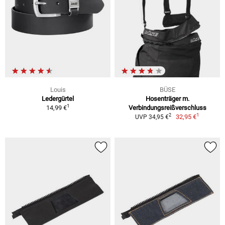
Louis
BÜSE
Ledergürtel
Hosenträger m.
1
14,99 €
Verbindungsreißverschluss
1
2
32,95 €
UVP 34,95 €