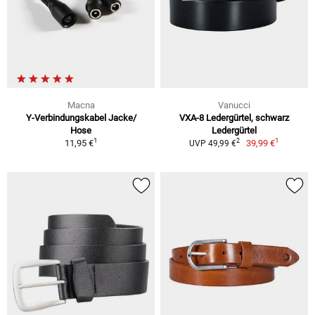
Macna
Vanucci
Y-Verbindungskabel Jacke/
VXA-8 Ledergürtel, schwarz
Hose
Ledergürtel
1
1
2
11,95 €
39,99 €
UVP 49,99 €