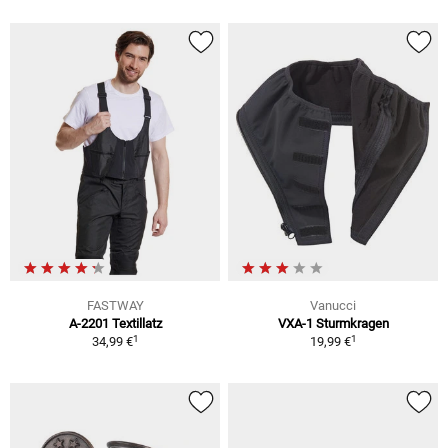
FASTWAY
Vanucci
A-2201 Textillatz
VXA-1 Sturmkragen
1
1
34,99 €
19,99 €