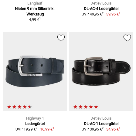
Langlauf
Detlev Louis
Nieten 9 mm Silber inkl.
DL-AC-4 Ledergürtel
1
2
Werkzeug
39,95 €
UVP 49,95 €
1
4,99 €
Highway 1
Detlev Louis
Ledergürtel
DL-AC-1 Ledergürtel
1
1
2
2
16,99 €
34,95 €
UVP 19,99 €
UVP 39,95 €