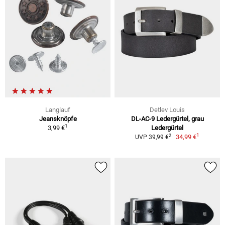
Langlauf
Detlev Louis
Jeansknöpfe
DL-AC-9 Ledergürtel, grau
1
3,99 €
Ledergürtel
1
2
34,99 €
UVP 39,99 €