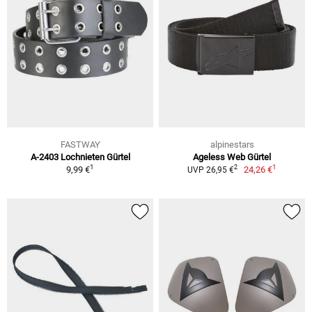
FASTWAY
alpinestars
A-2403 Lochnieten Gürtel
Ageless Web Gürtel
1
1
2
9,99 €
24,26 €
UVP 26,95 €