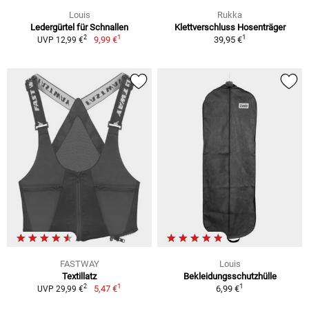
Louis
Rukka
Ledergürtel für Schnallen
Klettverschluss Hosenträger
1
1
2
9,99 €
39,95 €
UVP 12,99 €
FASTWAY
Louis
Textillatz
Bekleidungsschutzhülle
1
1
2
5,47 €
6,99 €
UVP 29,99 €