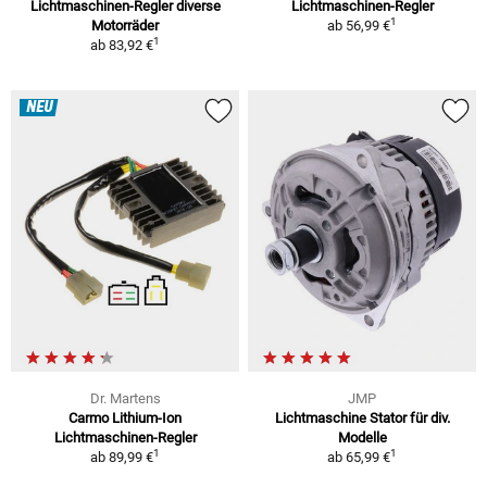
Lichtmaschinen-Regler diverse
Lichtmaschinen-Regler
1
Motorräder
ab
56,99 €
1
ab
83,92 €
NEU
Dr. Martens
JMP
Carmo Lithium-Ion
Lichtmaschine Stator für div.
Lichtmaschinen-Regler
Modelle
1
1
ab
89,99 €
ab
65,99 €